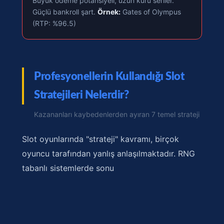
Büyük ödeme potansiyeli, uzun kuru seriler.
Güçlü bankroll şart.
Örnek:
Gates of Olympus
(RTP: %96.5)
Profesyonellerin Kullandığı Slot
Stratejileri Nelerdir?
Kazananları kaybedenlerden ayıran 7 temel strateji
Slot oyunlarında "strateji" kavramı, birçok
oyuncu tarafından yanlış anlaşılmaktadır. RNG
tabanlı sistemlerde sonu