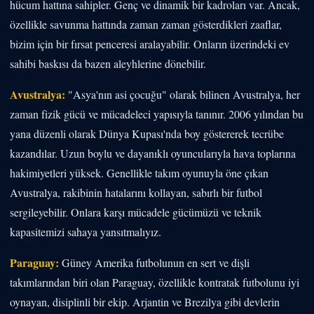
hücum hattına sahipler. Genç ve dinamik bir kadroları var. Ancak,
özellikle savunma hattında zaman zaman gösterdikleri zaaflar,
bizim için bir fırsat penceresi aralayabilir. Onların üzerindeki ev
sahibi baskısı da bazen aleyhlerine dönebilir.
Avustralya:
"Asya'nın asi çocuğu" olarak bilinen Avustralya, her
zaman fizik gücü ve mücadeleci yapısıyla tanınır. 2006 yılından bu
yana düzenli olarak Dünya Kupası'nda boy göstererek tecrübe
kazandılar. Uzun boylu ve dayanıklı oyuncularıyla hava toplarına
hakimiyetleri yüksek. Genellikle takım oyunuyla öne çıkan
Avustralya, rakibinin hatalarını kollayan, sabırlı bir futbol
sergileyebilir. Onlara karşı mücadele gücümüzü ve teknik
kapasitemizi sahaya yansıtmalıyız.
Paraguay:
Güney Amerika futbolunun en sert ve dişli
takımlarından biri olan Paraguay, özellikle kontratak futbolunu iyi
oynayan, disiplinli bir ekip. Arjantin ve Brezilya gibi devlerin