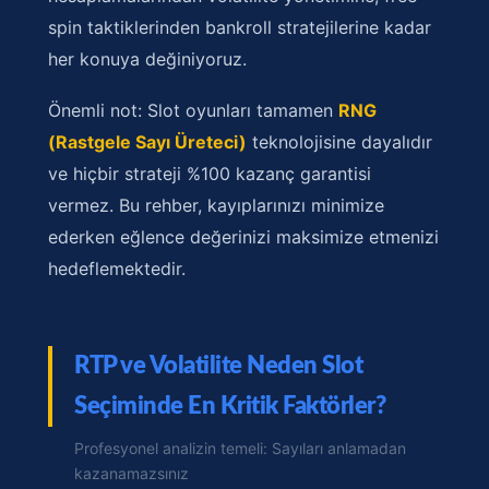
spin taktiklerinden bankroll stratejilerine kadar
her konuya değiniyoruz.
Önemli not: Slot oyunları tamamen
RNG
(Rastgele Sayı Üreteci)
teknolojisine dayalıdır
ve hiçbir strateji %100 kazanç garantisi
vermez. Bu rehber, kayıplarınızı minimize
ederken eğlence değerinizi maksimize etmenizi
hedeflemektedir.
RTP ve Volatilite Neden Slot
Seçiminde En Kritik Faktörler?
Profesyonel analizin temeli: Sayıları anlamadan
kazanamazsınız