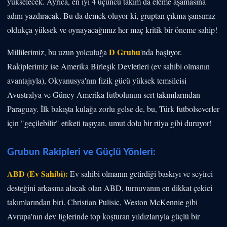
yükselecek. Ayrıca, en iyi 4 üçüncü takım da eleme aşamasına
adını yazdıracak. Bu da demek oluyor ki, gruptan çıkma şansımız
oldukça yüksek ve oynayacağımız her maç kritik bir öneme sahip!
D Grubu
Millilerimiz, bu uzun yolculuğa
'nda başlıyor.
Rakiplerimiz ise Amerika Birleşik Devletleri (ev sahibi olmanın
avantajıyla), Okyanusya'nın fizik gücü yüksek temsilcisi
Avustralya ve Güney Amerika futbolunun sert takımlarından
Paraguay. İlk bakışta kulağa zorlu gelse de, bu, Türk futbolseverler
için "geçilebilir" etiketi taşıyan, umut dolu bir rüya gibi duruyor!
Grubun Rakipleri ve Güçlü Yönleri:
ABD (Ev Sahibi):
Ev sahibi olmanın getirdiği baskıyı ve seyirci
desteğini arkasına alacak olan ABD, turnuvanın en dikkat çekici
takımlarından biri. Christian Pulisic, Weston McKennie gibi
Avrupa'nın dev liglerinde top koşturan yıldızlarıyla güçlü bir