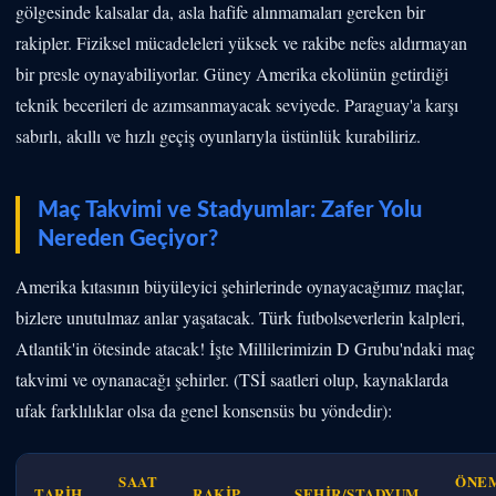
gölgesinde kalsalar da, asla hafife alınmamaları gereken bir
rakipler. Fiziksel mücadeleleri yüksek ve rakibe nefes aldırmayan
bir presle oynayabiliyorlar. Güney Amerika ekolünün getirdiği
teknik becerileri de azımsanmayacak seviyede. Paraguay'a karşı
sabırlı, akıllı ve hızlı geçiş oyunlarıyla üstünlük kurabiliriz.
Maç Takvimi ve Stadyumlar: Zafer Yolu
Nereden Geçiyor?
Amerika kıtasının büyüleyici şehirlerinde oynayacağımız maçlar,
bizlere unutulmaz anlar yaşatacak. Türk futbolseverlerin kalpleri,
Atlantik'in ötesinde atacak! İşte Millilerimizin D Grubu'ndaki maç
takvimi ve oynanacağı şehirler. (TSİ saatleri olup, kaynaklarda
ufak farklılıklar olsa da genel konsensüs bu yöndedir):
SAAT
ÖNE
TARIH
RAKIP
ŞEHIR/STADYUM