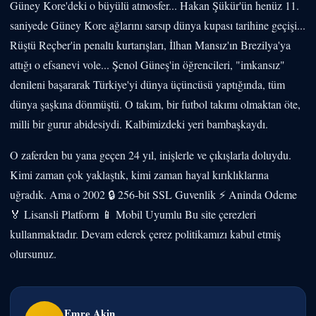
Güney Kore'deki o büyülü atmosfer... Hakan Şükür'ün henüz 11.
saniyede Güney Kore ağlarını sarsıp dünya kupası tarihine geçişi...
Rüştü Reçber'in penaltı kurtarışları, İlhan Mansız'ın Brezilya'ya
attığı o efsanevi vole... Şenol Güneş'in öğrencileri, "imkansız"
denileni başararak Türkiye'yi dünya üçüncüsü yaptığında, tüm
dünya şaşkına dönmüştü. O takım, bir futbol takımı olmaktan öte,
milli bir gurur abidesiydi. Kalbimizdeki yeri bambaşkaydı.
O zaferden bu yana geçen 24 yıl, inişlerle ve çıkışlarla doluydu.
Kimi zaman çok yaklaştık, kimi zaman hayal kırıklıklarına
uğradık. Ama o 2002 🔒 256-bit SSL Guvenlik ⚡ Aninda Odeme
🏅 Lisansli Platform 📱 Mobil Uyumlu Bu site çerezleri
kullanmaktadır. Devam ederek çerez politikamızı kabul etmiş
olursunuz.
Emre Akin