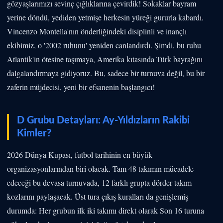
gözyaşlarımızı sevinç çığlıklarına çevirdik! Sokaklar bayram
yerine döndü, yediden yetmişe herkesin yüreği gururla kabardı.
Vincenzo Montella'nın önderliğindeki disiplinli ve inançlı
ekibimiz, o '2002 ruhunu' yeniden canlandırdı. Şimdi, bu ruhu
Atlantik'in ötesine taşımaya, Amerika kıtasında Türk bayrağını
dalgalandırmaya gidiyoruz. Bu, sadece bir turnuva değil, bu bir
zaferin müjdecisi, yeni bir efsanenin başlangıcı!
D Grubu Detayları: Ay-Yıldızların Rakibi
Kimler?
2026 Dünya Kupası, futbol tarihinin en büyük
organizasyonlarından biri olacak. Tam 48 takımın mücadele
edeceği bu devasa turnuvada, 12 farklı grupta dörder takım
kozlarını paylaşacak. Üst tura çıkış kuralları da genişlemiş
durumda: Her grubun ilk iki takımı direkt olarak Son 16 turuna