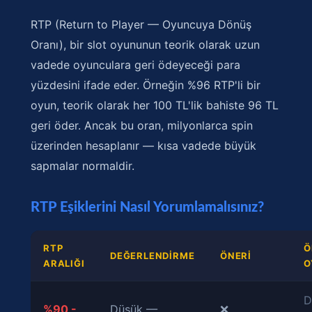
RTP (Return to Player — Oyuncuya Dönüş
Oranı), bir slot oyununun teorik olarak uzun
vadede oyunculara geri ödeyeceği para
yüzdesini ifade eder. Örneğin %96 RTP'li bir
oyun, teorik olarak her 100 TL'lik bahiste 96 TL
geri öder. Ancak bu oran, milyonlarca spin
üzerinden hesaplanır — kısa vadede büyük
sapmalar normaldir.
RTP Eşiklerini Nasıl Yorumlamalısınız?
RTP
Ö
DEĞERLENDIRME
ÖNERI
ARALIĞI
O
D
%90 -
Düşük —
❌