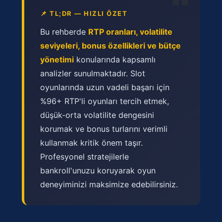
"
📌 TL;DR — HIZLI ÖZET
Bu rehberde
RTP oranları, volatilite
seviyeleri, bonus özellikleri ve bütçe
yönetimi
konularında kapsamlı
analizler sunulmaktadır. Slot
oyunlarında uzun vadeli başarı için
%96+ RTP'li oyunları tercih etmek,
düşük-orta volatilite dengesini
korumak ve bonus turlarını verimli
kullanmak kritik önem taşır.
Profesyonel stratejilerle
bankroll'unuzu koruyarak oyun
deneyiminizi maksimize edebilirsiniz.