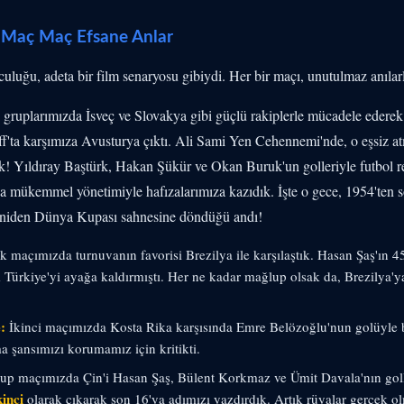
 Maç Maç Efsane Anlar
culuğu, adeta bir film senaryosu gibiydi. Her bir maçı, unutulmaz anılarl
gruplarımızda İsveç ve Slovakya gibi güçlü rakiplerle mücadele ederek 
f'ta karşımıza Avusturya çıktı. Ali Sami Yen Cehennemi'nde, o eşsiz a
çtik! Yıldıray Baştürk, Hakan Şükür ve Okan Buruk'un golleriyle futbol 
a mükemmel yönetimiyle hafızalarımıza kazıdık. İşte o gece, 1954'ten so
eniden Dünya Kupası sahnesine döndüğü andı!
k maçımızda turnuvanın favorisi Brezilya ile karşılaştık. Hasan Şaş'ın 
m Türkiye'yi ayağa kaldırmıştı. Her ne kadar mağlup olsak da, Brezilya'
:
İkinci maçımızda Kosta Rika karşısında Emre Belözoğlu'nun golüyle b
a şansımızı korumamız için kritikti.
up maçımızda Çin'i Hasan Şaş, Bülent Korkmaz ve Ümit Davala'nın goll
kinci
olarak çıkarak son 16'ya adımızı yazdırdık. Artık rüyalar gerçek o