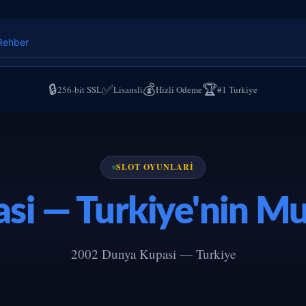
Rehber
🔒
✅
💰
🏆
256-bit SSL
Lisansli
Hizli Odeme
#1 Turkiye
SLOT OYUNLARI
si — Turkiye'nin M
2002 Dunya Kupasi — Turkiye