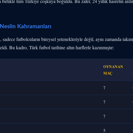
a birlikte tüm Türkiye coşkuya boğuldu. Bu zafer, 24 yıllık hasretin ar
 Neslin Kahramanları
, sadece futbolcuların bireysel yetenekleriyle değil, aynı zamanda takım
eldi. Bu kadro, Türk futbol tarihine altın harflerle kazınmıştır:
OYNANAN
MAÇ
7
7
7
5