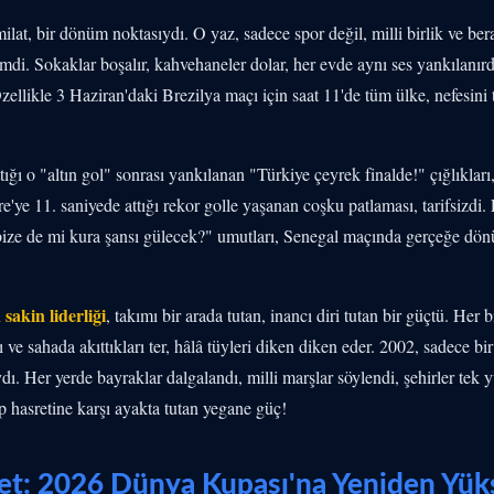
milat, bir dönüm noktasıydı. O yaz, sadece spor değil, milli birlik ve be
emdi. Sokaklar boşalır, kahvehaneler dolar, her evde aynı ses yankılanır
zellikle 3 Haziran'daki Brezilya maçı için saat 11'de tüm ülke, nefesini
tığı o "altın gol" sonrası yankılanan "Türkiye çeyrek finalde!" çığlıkları
e 11. saniyede attığı rekor golle yaşanan coşku patlaması, tarifsizdi. 
bize de mi kura şansı gülecek?" umutları, Senegal maçında gerçeğe dön
sakin liderliği
, takımı bir arada tutan, inancı diri tutan bir güçtü. Her
ve sahada akıttıkları ter, hâlâ tüyleri diken diken eder. 2002, sadece bir 
ı. Her yerde bayraklar dalgalandı, milli marşlar söylendi, şehirler tek y
p hasretine karşı ayakta tutan yegane güç!
ret: 2026 Dünya Kupası'na Yeniden Yük