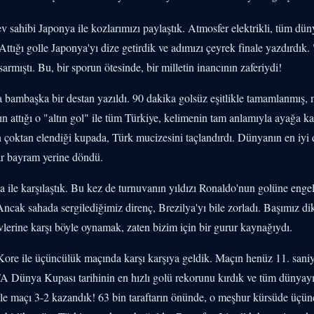
v sahibi Japonya ile kozlarımızı paylaştık. Atmosfer elektrikli, tüm dün
ttığı golle Japonya'yı dize getirdik ve adımızı çeyrek finale yazdırdık
armıştı. Bu, bir sporun ötesinde, bir milletin inancının zaferiydi!
 bambaşka bir destan yazıldı. 90 dakika golsüz eşitlikle tamamlanmış, 
n attığı o "altın gol" ile tüm Türkiye, kelimenin tam anlamıyla ayağa kal
in çoktan elendiği kupada, Türk mucizesini taçlandırdı. Dünyanın en iyi 
ar bayram yerine döndü.
a ile karşılaştık. Bu kez de turnuvanın yıldızı Ronaldo'nun golüne enge
ncak sahada sergilediğimiz direnç, Brezilya'yı bile zorladı. Başımız dik
lerine karşı böyle oynamak, zaten bizim için bir gurur kaynağıydı.
ore ile üçüncülük maçında karşı karşıya geldik. Maçın henüz 11. san
FA Dünya Kupası tarihinin en hızlı golü rekorunu kırdık ve tüm dünyay
golle maçı 3-2 kazandık! 63 bin taraftarın önünde, o meşhur kürsüde üçü