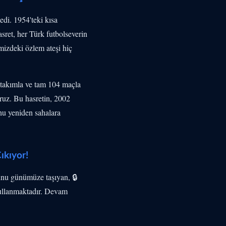
edi. 1954'teki kısa
sret, her Türk futbolseverin
mizdeki özlem ateşi hiç
takımla ve tam 104 maçla
ruz. Bu hasretin, 2002
uhu yeniden sahalara
ıkıyor!
unu günümüze taşıyan, 🔒
ullanmaktadır. Devam