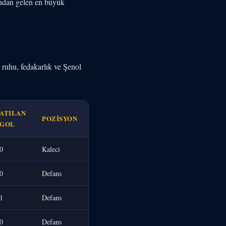
dından gelen en büyük
 ruhu, fedakarlık ve Şenol
ATILAN
POZISYON
GOL
0
Kaleci
0
Defans
1
Defans
0
Defans