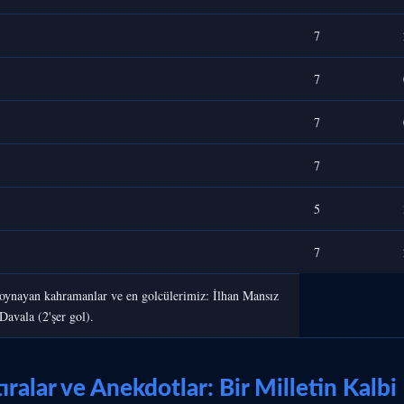
7
7
7
7
5
7
 oynayan kahramanlar ve en golcülerimiz: İlhan Mansız
Davala (2'şer gol).
ralar ve Anekdotlar: Bir Milletin Kalbi