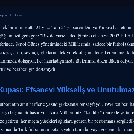
pasi Turkiye
tek bir ritimle attı. 24 yıl... Tam 24 yıl süren Dünya Kupası hasretinin d
ı, göğsümüzü gere gere "Biz de varız!" dediğimiz o efsanevi 2002 FI
ferinde, Şenol Güneş yönetimindeki Millilerimiz, sadece bir futbol takım
gözyaşlarını, sevinç çığlıklarını, tek yürek oluşunu temsil eden birer
rımızda dolaşıyor, her hatırladığımızda tüylerimizi diken diken ediyor. 
rlik ve beraberliğin destanıydı!
upası: Efsanevi Yükseliş ve Unutulmaz
bolunun altın harflerle yazıldığı destansı bir sayfaydı. 1954'ten beri h
başlı başına bir başarıydı. Ama Millilerimiz, "katıldık" demekle yetinme
ize getiren, her maçta yürekleri ağızlara getiren bir performans sergiledil
ı zamanda Türk futbolunun potansiyelini tüm dünyaya gösteren bir manif