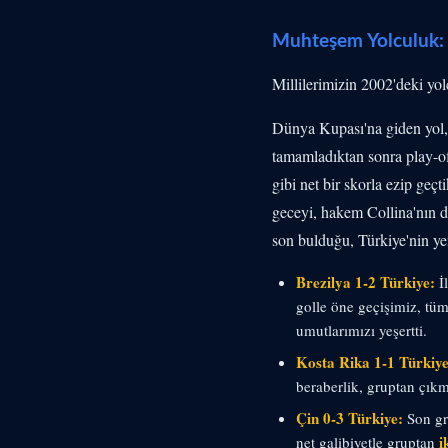
Muhteşem Yolculuk:
Millilerimizin 2002'deki yol
Dünya Kupası'na giden yol, 
tamamladıktan sonra play-of
gibi net bir skorla ezip ge
geceyi, hakem Collina'nın d
son bulduğu, Türkiye'nin y
Brezilya 1-2 Türkiye:
İl
golle öne geçişimiz, tü
umutlarımızı yeşertti.
Kosta Rika 1-1 Türkiye
beraberlik, gruptan çıkm
Çin 0-3 Türkiye:
Son gr
i
net galibiyetle gruptan