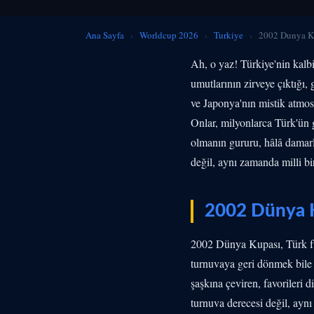
Ana Sayfa
›
Worldcup 2026
›
Turkiye
›
2002 Dunya Ku
Ah, o yaz! Türkiye'nin kalbi 
umutlarının zirveye çıktığ
ve Japonya'nın mistik atmos
Onlar, milyonlarca Türk'ün 
olmanın gururu, hâlâ damarla
değil, aynı zamanda milli bi
2002 Dünya K
2002 Dünya Kupası, Türk fut
turnuvaya geri dönmek bile 
şaşkına çeviren, favorileri d
turnuva derecesi değil, ayn