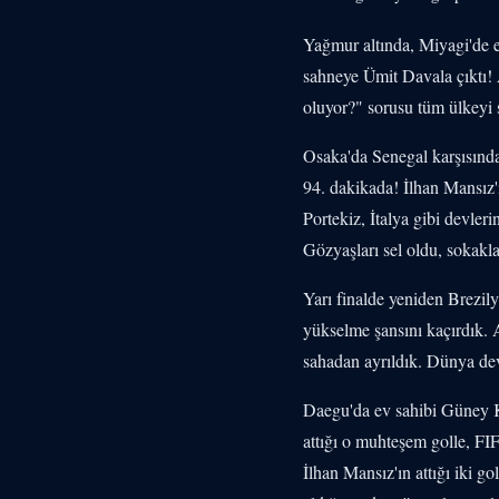
Yağmur altında, Miyagi'de e
sahneye Ümit Davala çıktı! A
oluyor?" sorusu tüm ülkeyi s
Osaka'da Senegal karşısında
94. dakikada! İlhan Mansız'ı
Portekiz, İtalya gibi devler
Gözyaşları sel oldu, sokakl
Yarı finalde yeniden Brezily
yükselme şansını kaçırdık. A
sahadan ayrıldık. Dünya dev
Daegu'da ev sahibi Güney K
attığı o muhteşem golle, FI
İlhan Mansız'ın attığı iki 