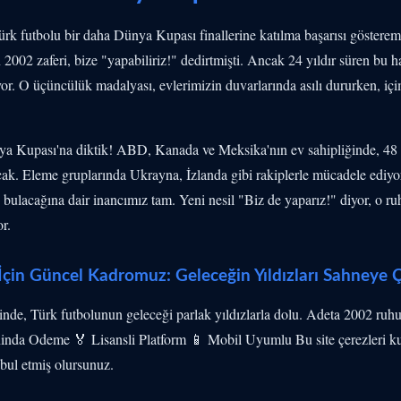
ürk futbolu bir daha Dünya Kupası finallerine katılma başarısı gösterem
002 zaferi, bize "yapabiliriz!" dedirtmişti. Ancak 24 yıldır süren bu ha
yor. O üçüncülük madalyası, evlerimizin duvarlarında asılı dururken, içi
 Kupası'na diktik! ABD, Kanada ve Meksika'nın ev sahipliğinde, 48 
cak. Eleme gruplarında Ukrayna, İzlanda gibi rakiplerle mücadele ediyo
 bulacağına dair inancımız tam. Yeni nesil "Biz de yaparız!" diyor, o r
r.
çin Güncel Kadromuz: Geleceğin Yıldızları Sahneye Ç
nde, Türk futbolunun geleceği parlak yıldızlarla dolu. Adeta 2002 ruh
nda Odeme 🏅 Lisansli Platform 📱 Mobil Uyumlu Bu site çerezleri k
abul etmiş olursunuz.