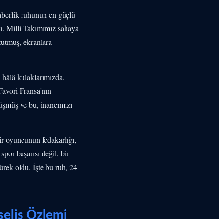
raberlik ruhunun en güçlü
dı. Milli Takımımız sahaya
 tutmuş, ekranlara
, hâlâ kulaklarımızda.
Favori Fransa'nın
üşmüş ve bu, inancımızı
 bir oyuncunun fedakarlığı,
spor başarısı değil, bir
ürek oldu. İşte bu ruh, 24
seliş Özlemi