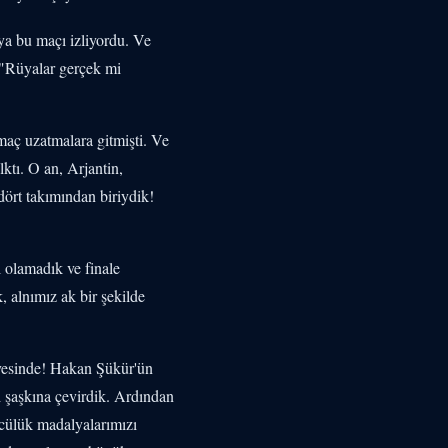
ya bu maçı izliyordu. Ve
. "Rüyalar gerçek mi
maç uzatmalara gitmişti. Ve
ktı. O an, Arjantin,
dört takımından biriydik!
l olamadık ve finale
, alnımız ak bir şekilde
iyesinde! Hakan Şükür'ün
ı şaşkına çevirdik. Ardından
ncülük madalyalarımızı