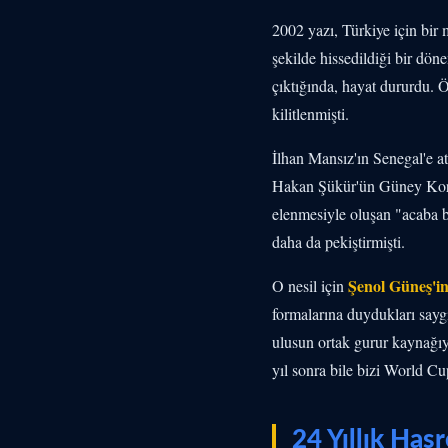
2002 yazı, Türkiye için bir 
şekilde hissedildiği bir dön
çıktığında, hayat dururdu. Ö
kilitlenmişti.
İlhan Mansız'ın Senegal'e at
Hakan Şükür'ün Güney Kore'y
elenmesiyle oluşan "acaba 
daha da pekiştirmişti.
Şenol Güneş'in 
O nesil için
formalarına duydukları saygı 
ulusun ortak gurur kaynağıyd
yıl sonra bile bizi World Cu
24 Yıllık Has