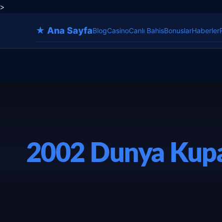
>
★ Ana Sayfa
Blog
Casino
Canlı Bahis
Bonuslar
Haberler
2002 Dunya Kupa