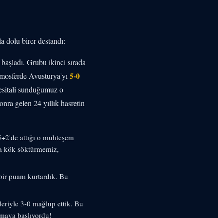
a dolu birer destandı:
başladı. Grubu ikinci sırada
5-0
tmosferde Avusturya'yı
resitali sunduğumuz o
nra gelen 24 yıllık hasretin
45+2'de attığı o muhteşem
ya kök söktürmemiz,
ir puanı kurtardık. Bu
eriyle 3-0 mağlup ettik. Bu
lmaya başlıyordu!