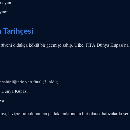
ı oyun
oyunu
 Tarihçesi
erüveni oldukça köklü bir geçmişe sahip. Ülke, FIFA Dünya Kupası'na
 sahipliğinde yarı final (3. oldu)
r Dünya Kupası
va
nsı, İsviçre futbolunun en parlak anılarından biri olarak hafızalarda yer 