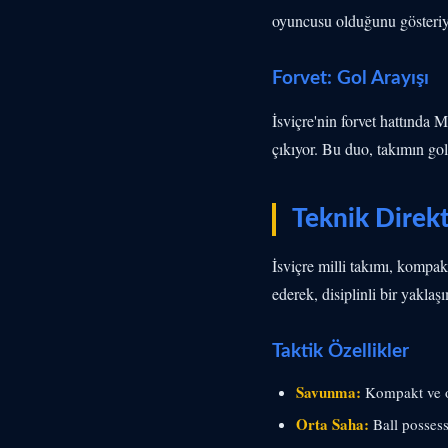
oyuncusu olduğunu gösteriy
Forvet: Gol Arayışı
İsviçre'nin forvet hattınd
çıkıyor. Bu duo, takımın gol
Teknik Direkt
İsviçre milli takımı, kompak
ederek, disiplinli bir yaklaşı
Taktik Özellikler
Savunma:
Kompakt ve o
Orta Saha:
Ball possess