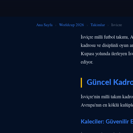
Ana Sayfa
›
Worldcup 2026
›
Takimlar
›
Isvicre
İsviçre milli futbol takımı, 
kadrosu ve disiplinli oyun 
Kupası yolunda ilerleyen İ
ediyor.
Güncel Kadro
İsviçre'nin milli takım kad
Avrupa'nın en köklü kulüple
Kaleciler: Güvenilir 