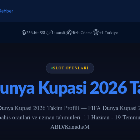
Rehber
🔒
✅
💰
🏆
256-bit SSL
Lisansli
Hizli Odeme
#1 Turkiye
SLOT OYUNLARI
Dunya Kupasi 2026 Ta
Dunya Kupasi 2026 Takim Profili — FIFA Dunya Kupasi 2
 bahis oranlari ve uzman tahminleri. 11 Haziran - 19 Temm
ABD/Kanada/M