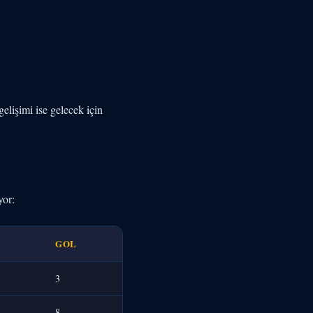
elişimi ise gelecek için
yor:
GOL
3
8