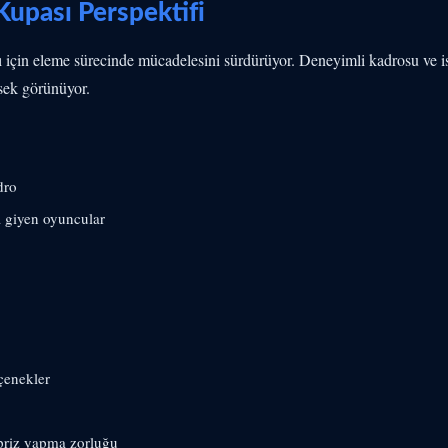
upası Perspektifi
için eleme sürecinde mücadelesini sürdürüyor. Deneyimli kadrosu ve ist
sek görünüyor.
dro
 giyen oyuncular
eçenekler
priz yapma zorluğu