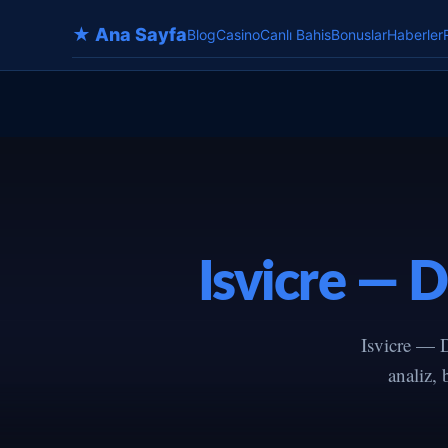
★ Ana Sayfa
Blog
Casino
Canlı Bahis
Bonuslar
Haberler
Isvicre — 
Isvicre — 
analiz,