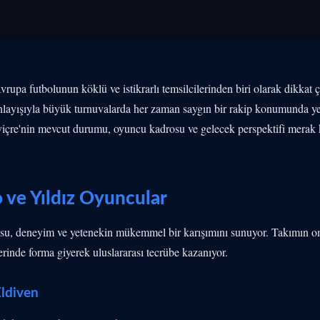
Avrupa futbolunun köklü ve istikrarlı temsilcilerinden biri olarak dikkat 
anlayışıyla büyük turnuvalarda her zaman saygın bir rakip konumunda y
sviçre'nin mevcut durumu, oyuncu kadrosu ve gelecek perspektifi mer
 ve Yıldız Oyuncular
rosu, deneyim ve yetenekin mükemmel bir karışımını sunuyor. Takımın om
rinde forma giyerek uluslararası tecrübe kazanıyor.
Eldiven