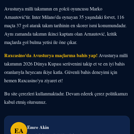
Avusturya milli takımının en golcü oyuncusu Marko
Arnautović'tir. Inter Milano'da oynayan 35 yaşındaki forvet, 116
maçta 37 gol atarak takım tarihinin en skorer ismi konumundadır.
Aynı zamanda takımın ikinci kaptanı olan Arnautović, kritik
maçlarda gol bulma yetisi ile öne çıkar.
Raxcasino'da Avusturya maçlarına bahis yap!
Avusturya milli
takımının 2026 Dünya Kupası serüvenini takip et ve en iyi bahis
oranlarıyla heyecanı ikiye katla. Güvenli bahis deneyimi için
hemen Raxcasino'yu ziyaret et!
Bu site çerezleri kullanmaktadır. Devam ederek çerez politikamızı
kabul etmiş olursunuz.
Emre Akin
EA