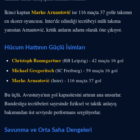
Marko Arnautović
İkinci kaptan
ise 116 maçta 37 golle takımın
en skorer oyuncusu. Inter'de edindiği tecrübeyi milli takıma
yansıtan Arnautović, kritik anların adamı olarak öne çıkıyor.
Hücum Hattının Güçlü İsimları
Christoph Baumgartner
(RB Leipzig) - 42 maçta 16 gol
Michael Gregoritsch
(SC Freiburg) - 59 maçta 16 gol
Marko Arnautović
(Inter) - 116 maçta 37 gol
Bu üçlü, Avusturya'nın gol kapasitesini artıran ana unsurlar.
Bundesliga tecrübeleri sayesinde fiziksel ve taktik anlayış
bakımından üst seviyede performans sergiliyorlar.
Savunma ve Orta Saha Dengeleri