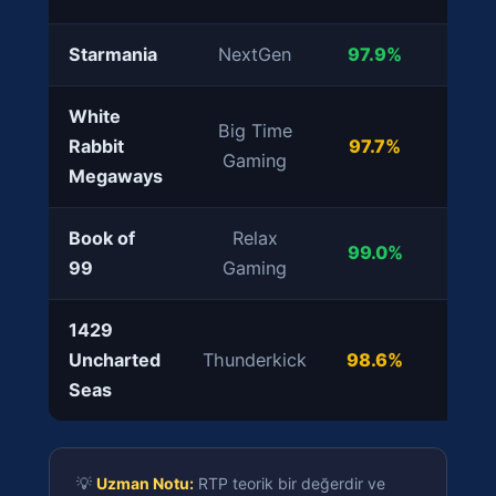
Starmania
NextGen
97.9%
Ort
White
Big Time
Rabbit
97.7%
Yüks
Gaming
Megaways
Book of
Relax
99.0%
Yüks
99
Gaming
1429
Uncharted
Thunderkick
98.6%
Ort
Seas
💡
Uzman Notu:
RTP teorik bir değerdir ve