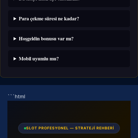
Para çekme süresi ne kadar?
Hoşgeldin bonusu var mı?
Mobil uyumlu mu?
```html
SLOT PROFESYONEL — STRATEJI REHBERI