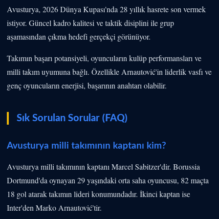
Avusturya, 2026 Dünya Kupası'nda 28 yıllık hasrete son vermek
istiyor. Güncel kadro kalitesi ve taktik disiplini ile grup
aşamasından çıkma hedefi gerçekçi görünüyor.
Takımın başarı potansiyeli, oyuncuların kulüp performansları ve
milli takım uyumuna bağlı. Özellikle Arnautović'in liderlik vasfı ve
genç oyuncuların enerjisi, başarının anahtarı olabilir.
Sık Sorulan Sorular (FAQ)
Avusturya milli takımının kaptanı kim?
Avusturya milli takımının kaptanı Marcel Sabitzer'dir. Borussia
Dortmund'da oynayan 29 yaşındaki orta saha oyuncusu, 82 maçta
18 gol atarak takımın lideri konumundadır. İkinci kaptan ise
Inter'den Marko Arnautović'tir.