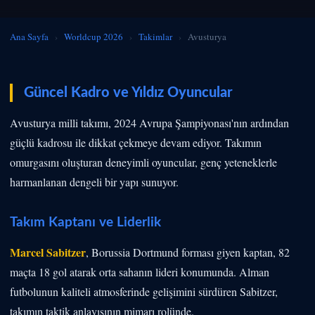
Ana Sayfa
›
Worldcup 2026
›
Takimlar
›
Avusturya
Güncel Kadro ve Yıldız Oyuncular
Avusturya milli takımı, 2024 Avrupa Şampiyonası'nın ardından
güçlü kadrosu ile dikkat çekmeye devam ediyor. Takımın
omurgasını oluşturan deneyimli oyuncular, genç yeteneklerle
harmanlanan dengeli bir yapı sunuyor.
Takım Kaptanı ve Liderlik
Marcel Sabitzer
, Borussia Dortmund forması giyen kaptan, 82
maçta 18 gol atarak orta sahanın lideri konumunda. Alman
futbolunun kaliteli atmosferinde gelişimini sürdüren Sabitzer,
takımın taktik anlayışının mimarı rolünde.