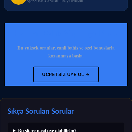
Spor & Bahis Analisti | 10+ yil deneyim
Hemen Bahis Yapmaya Basla
En yuksek oranlar, canli bahis ve ozel bonuslarla
kazanmaya basla.
UCRETSIZ UYE OL →
Sıkça Sorulan Sorular
Bu siteye nasıl üye olabilirim?