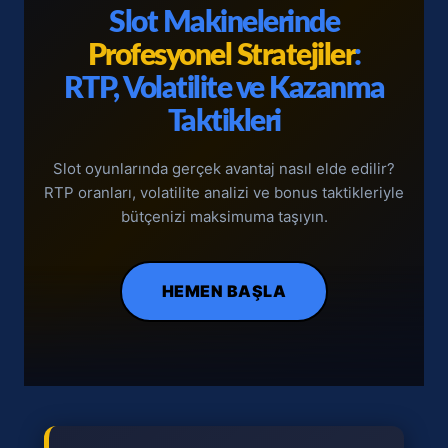
Slot Makinelerinde
Profesyonel Stratejiler
:
RTP, Volatilite ve Kazanma
Taktikleri
Slot oyunlarında gerçek avantaj nasıl elde edilir?
RTP oranları, volatilite analizi ve bonus taktikleriyle
bütçenizi maksimuma taşıyın.
HEMEN BAŞLA