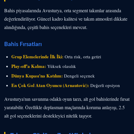
Bahis piyasalarında Avusturya, orta segment takımlar arasında
değerlendiriliyor. Güncel kadro kalitesi ve takım atmosferi dikkate
alındığında, çeşitli bahis seçenekleri mevcut.
Bahis Fırsatları
Grup Elemelerinde İlk İki:
Orta risk, orta getiri
Play-off'a Kalma:
Yüksek olasılık
Dünya Kupası'na Katılım:
Dengeli seçenek
En Çok Gol Atan Oyuncu (Arnautović):
Değerli opsiyon
Avusturya'nın savunma odaklı oyun tarzı, alt gol bahislerinde fırsat
yaratabilir. Özellikle deplasman maçlarında koruma anlayışı, 2.5
alt gol seçeneklerini destekleyici nitelik taşıyor.