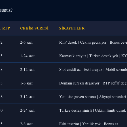
rsunuz?
. RTP
CEKIM SURESI
SIKAYETLER
.2
2-6 saat
RTP dusuk | Cekim gecikiyor | Bonus cev
.5
1-24 saat
Karmasik arayuz | Turkce destek yok | K
.8
2-12 saat
Slot cesidi az | Eski arayuz | Mobil sorunl
.3
1-6 saat
Domain surekli degisiyor | RTP seffaf deg
.8
3-12 saat
Yeni site guven sorunu | Altyapi sorunlar
.0
2-24 saat
Turkce destek sinirli | Cekim limiti dusuk
.5
2-8 saat
Eski tasarim | Yenilik yok | Bonus az