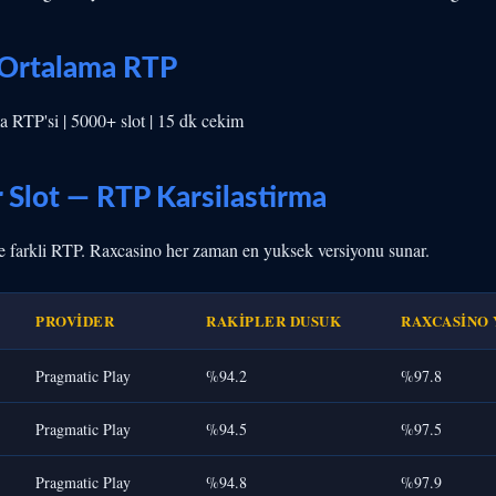
 Ortalama RTP
 RTP'si | 5000+ slot | 15 dk cekim
 Slot — RTP Karsilastirma
ede farkli RTP. Raxcasino her zaman en yuksek versiyonu sunar.
PROVIDER
RAKIPLER DUSUK
RAXCASINO
Pragmatic Play
%94.2
%97.8
Pragmatic Play
%94.5
%97.5
Pragmatic Play
%94.8
%97.9