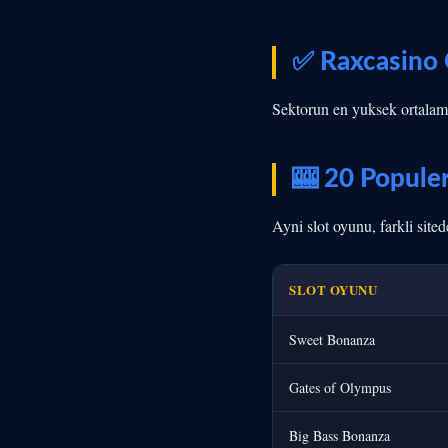
✅ Raxcasino
Sektorun en yuksek ortalama
🎰 20 Populer
Ayni slot oyunu, farkli sit
SLOT OYUNU
Sweet Bonanza
Gates of Olympus
Big Bass Bonanza