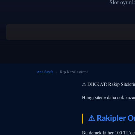
Slot oyunl
Ana Sayfa
›
Rtp Karsilastirma
⚠ DIKKAT: Rakip Sitelerin
Hangi sitede daha cok kazan
⚠ Rakipler O
Bu demek ki her 100 TL'de 6