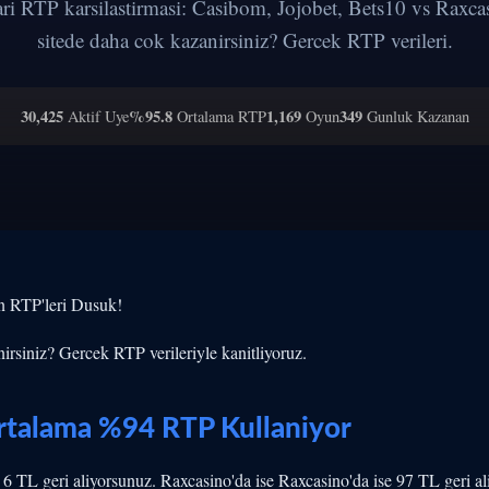
ari RTP karsilastirmasi: Casibom, Jojobet, Bets10 vs Raxca
sitede daha cok kazanirsiniz? Gercek RTP verileri.
30,425
%95.8
1,169
349
Aktif Uye
Ortalama RTP
Oyun
Gunluk Kazanan
 RTP'leri Dusuk!
irsiniz? Gercek RTP verileriyle kanitliyoruz.
rtalama %94 RTP Kullaniyor
 TL geri aliyorsunuz. Raxcasino'da ise Raxcasino'da ise 97 TL geri ali