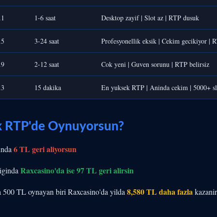
.1
1-6 saat
Desktop zayif | Slot az | RTP dusuk
.5
3-24 saat
Profesyonellik eksik | Cekim gecikiyor |
.9
2-12 saat
Cok yeni | Guven sorunu | RTP belirsiz
.3
15 dakika
En yuksek RTP | Aninda cekim | 5000+ slo
 RTP'de Oynuyorsun?
6 TL geri aliyorsun
ginda
Raxcasino'da ise 97 TL geri alirsin
diginda
8,580 TL daha fazla
da 500 TL oynayan biri Raxcasino'da yilda
kazanir