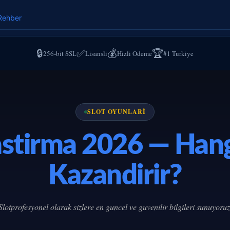
Rehber
🔒
✅
💰
🏆
256-bit SSL
Lisansli
Hizli Odeme
#1 Turkiye
SLOT OYUNLARI
astirma 2026 — Han
Kazandirir?
Slotprofesyonel olarak sizlere en guncel ve guvenilir bilgileri sunuyoruz