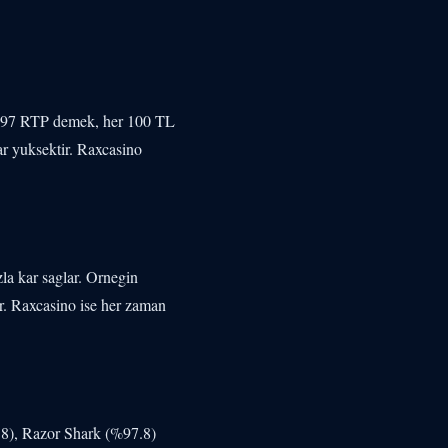
. %97 RTP demek, her 100 TL
r yuksektir. Raxcasino
zla kar saglar. Ornegin
r. Raxcasino ise her zaman
8), Razor Shark (%97.8)