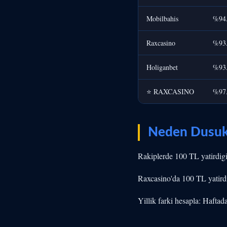
Mobilbahis
%94
Raxcasino
%93
Holiganbet
%93
⭐ RAXCASINO
%97
Neden Dusuk
Rakiplerde 100 TL yatirdi
Raxcasino'da 100 TL yatir
Yillik farki hesapla: Hafta