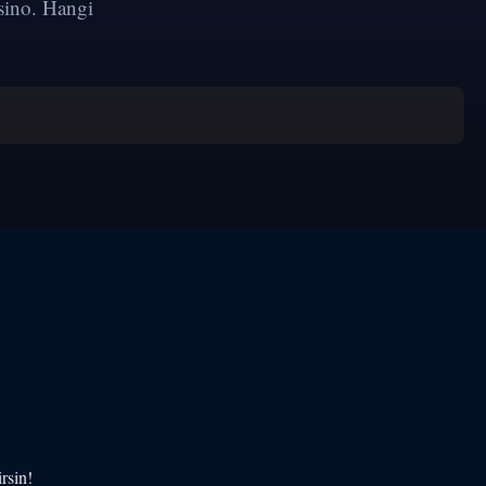
sino. Hangi
rsin!