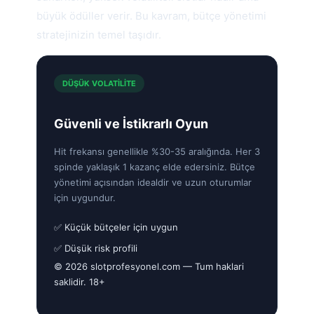
büyük ödüller verir. Bu kavram, bütçe yönetimi
stratejinizin temel taşıdır.
DÜŞÜK VOLATILITE
Güvenli ve İstikrarlı Oyun
Hit frekansı genellikle %30-35 aralığında. Her 3
spinde yaklaşık 1 kazanç elde edersiniz. Bütçe
yönetimi açısından idealdir ve uzun oturumlar
için uygundur.
✅ Küçük bütçeler için uygun
✅ Düşük risk profili
© 2026 slotprofesyonel.com — Tum haklari
saklidir. 18+