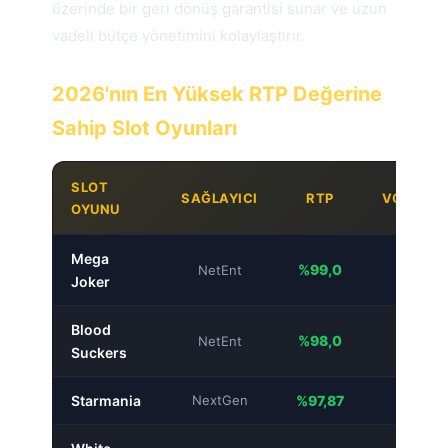
üzerinde bir geri dönüş garantisi sunar ve uzun
vadeli bütçe yönetimini kolaylaştırır.
2026'nın En Yüksek RTP Değerine
Sahip Slot Oyunları
SLOT
SAĞLAYICI
RTP
VOLATILI
OYUNU
Mega
%99,0
NetEnt
Düşük
Joker
Blood
%98,0
NetEnt
Düşük
Suckers
Starmania
NextGen
%97,87
Orta