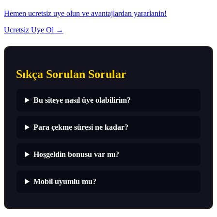
Hemen ucretsiz uye olun ve avantajlardan yararlanin!
Ucretsiz Uye Ol →
Sıkça Sorulan Sorular
Bu siteye nasıl üye olabilirim?
Para çekme süresi ne kadar?
Hoşgeldin bonusu var mı?
Mobil uyumlu mu?