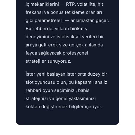
iç mekaniklerini — RTP, volatilite, hit
frekansı ve bonus tetikleme oranları
gibi parametreleri — anlamaktan geçer.
Bu rehberde, yılların birikmiş
deneyimini ve istatistiksel verileri bir
araya getirerek size gerçek anlamda
fayda sağlayacak profesyonel
stratejiler sunuyoruz.
İster yeni başlayan ister orta düzey bir
slot oyuncusu olun, bu kapsamlı analiz
rehberi oyun seçiminizi, bahis
stratejinizi ve genel yaklaşımınızı
kökten değiştirecek bilgiler içeriyor.