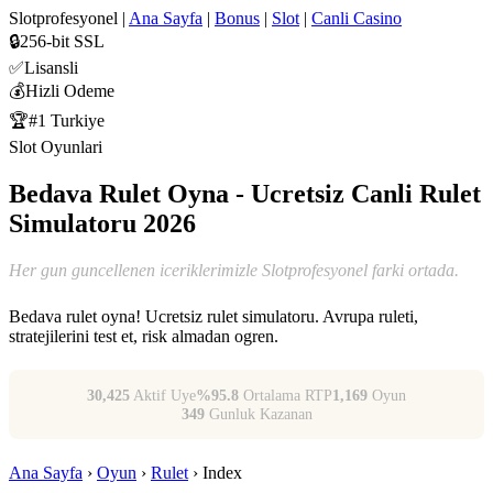
Slotprofesyonel |
Ana Sayfa
|
Bonus
|
Slot
|
Canli Casino
🔒
256-bit SSL
✅
Lisansli
💰
Hizli Odeme
🏆
#1 Turkiye
Slot Oyunlari
Bedava Rulet Oyna - Ucretsiz Canli Rulet
Simulatoru 2026
Her gun guncellenen iceriklerimizle Slotprofesyonel farki ortada.
Bedava rulet oyna! Ucretsiz rulet simulatoru. Avrupa ruleti,
stratejilerini test et, risk almadan ogren.
30,425
Aktif Uye
%95.8
Ortalama RTP
1,169
Oyun
349
Gunluk Kazanan
Ana Sayfa
›
Oyun
›
Rulet
›
Index