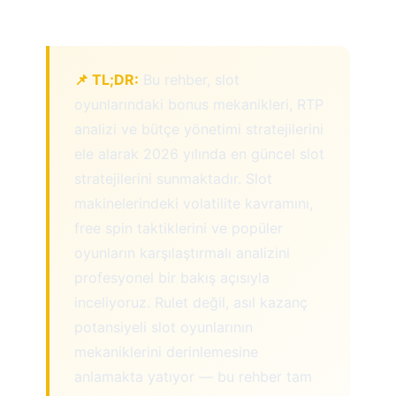
📌 TL;DR:
Bu rehber, slot
oyunlarındaki bonus mekanikleri, RTP
analizi ve bütçe yönetimi stratejilerini
ele alarak 2026 yılında en güncel slot
stratejilerini sunmaktadır. Slot
makinelerindeki volatilite kavramını,
free spin taktiklerini ve popüler
oyunların karşılaştırmalı analizini
profesyonel bir bakış açısıyla
inceliyoruz. Rulet değil, asıl kazanç
potansiyeli slot oyunlarının
mekaniklerini derinlemesine
anlamakta yatıyor — bu rehber tam