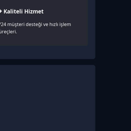
 Kaliteli Hizmet
/24 müşteri desteği ve hızlı işlem
üreçleri.