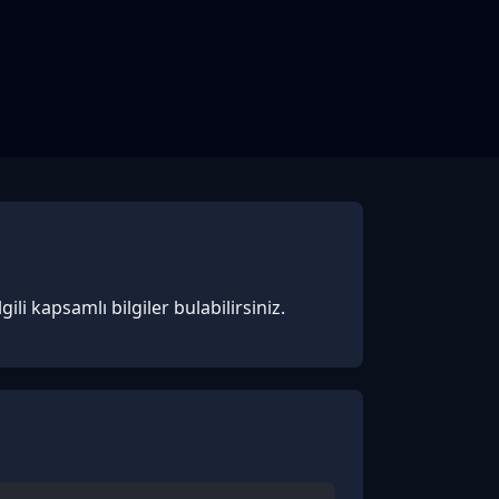
li kapsamlı bilgiler bulabilirsiniz.