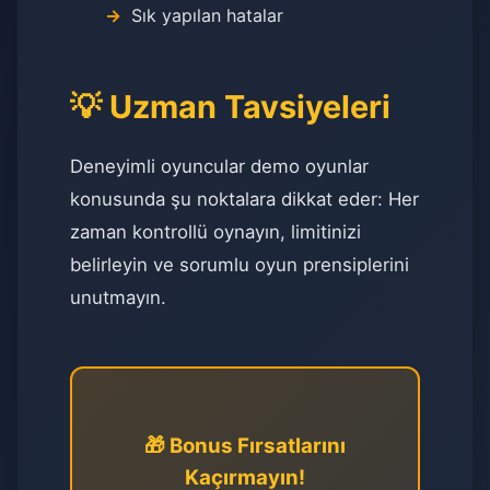
Sık yapılan hatalar
💡 Uzman Tavsiyeleri
Deneyimli oyuncular demo oyunlar
konusunda şu noktalara dikkat eder: Her
zaman kontrollü oynayın, limitinizi
belirleyin ve sorumlu oyun prensiplerini
unutmayın.
🎁 Bonus Fırsatlarını
Kaçırmayın!