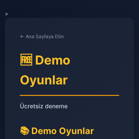
>
← Ana Sayfaya Dön
🆓 Demo
Oyunlar
Ücretsiz deneme
📚 Demo Oyunlar