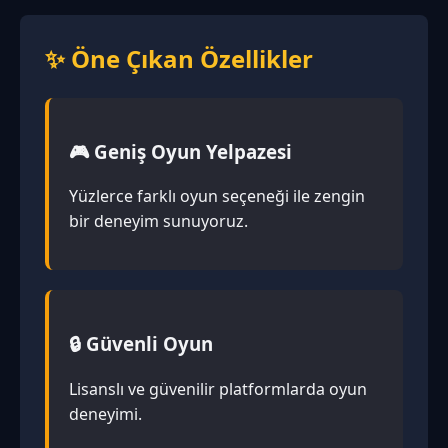
✨ Öne Çıkan Özellikler
🎮 Geniş Oyun Yelpazesi
Yüzlerce farklı oyun seçeneği ile zengin
bir deneyim sunuyoruz.
🔒 Güvenli Oyun
Lisanslı ve güvenilir platformlarda oyun
deneyimi.