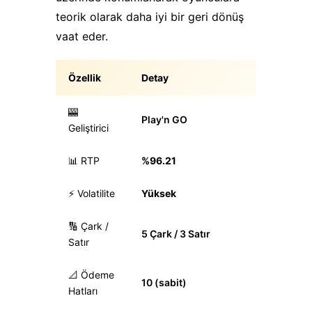
teorik olarak daha iyi bir geri dönüş
vaat eder.
Özellik
Detay
🎰
Play'n GO
Geliştirici
📊 RTP
%96.21
⚡ Volatilite
Yüksek
🔢 Çark /
5 Çark / 3 Satır
Satır
📐 Ödeme
10 (sabit)
Hatları