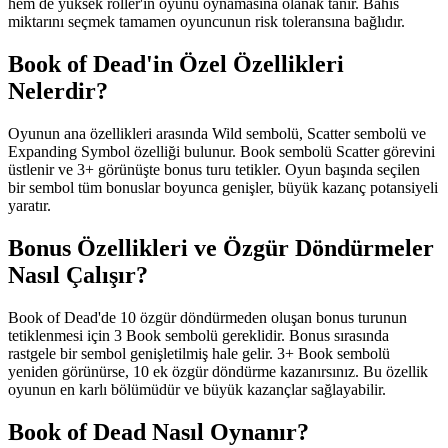
hem de yüksek roller'in oyunu oynamasına olanak tanır. Bahis
miktarını seçmek tamamen oyuncunun risk toleransına bağlıdır.
Book of Dead'in Özel Özellikleri
Nelerdir?
Oyunun ana özellikleri arasında Wild sembolü, Scatter sembolü ve
Expanding Symbol özelliği bulunur. Book sembolü Scatter görevini
üstlenir ve 3+ görünüşte bonus turu tetikler. Oyun başında seçilen
bir sembol tüm bonuslar boyunca genişler, büyük kazanç potansiyeli
yaratır.
Bonus Özellikleri ve Özgür Döndürmeler
Nasıl Çalışır?
Book of Dead'de 10 özgür döndürmeden oluşan bonus turunun
tetiklenmesi için 3 Book sembolü gereklidir. Bonus sırasında
rastgele bir sembol genişletilmiş hale gelir. 3+ Book sembolü
yeniden görünürse, 10 ek özgür döndürme kazanırsınız. Bu özellik
oyunun en karlı bölümüdür ve büyük kazançlar sağlayabilir.
Book of Dead Nasıl Oynanır?