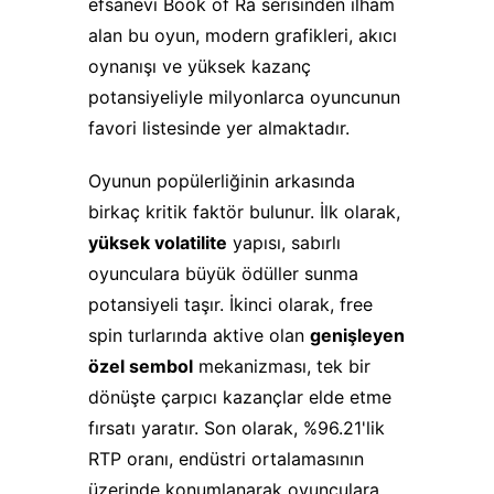
efsanevi Book of Ra serisinden ilham
alan bu oyun, modern grafikleri, akıcı
oynanışı ve yüksek kazanç
potansiyeliyle milyonlarca oyuncunun
favori listesinde yer almaktadır.
Oyunun popülerliğinin arkasında
birkaç kritik faktör bulunur. İlk olarak,
yüksek volatilite
yapısı, sabırlı
oyunculara büyük ödüller sunma
potansiyeli taşır. İkinci olarak, free
spin turlarında aktive olan
genişleyen
özel sembol
mekanizması, tek bir
dönüşte çarpıcı kazançlar elde etme
fırsatı yaratır. Son olarak, %96.21'lik
RTP oranı, endüstri ortalamasının
üzerinde konumlanarak oyunculara