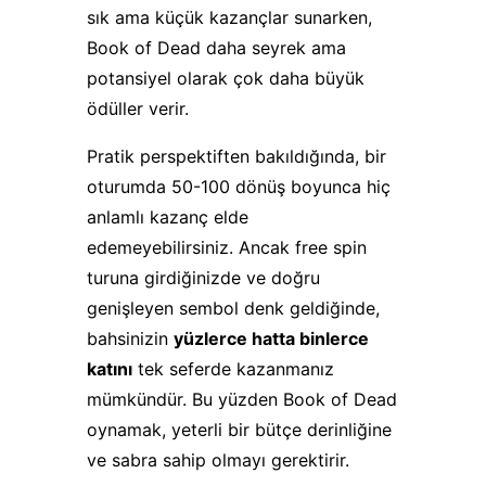
sık ama küçük kazançlar sunarken,
Book of Dead daha seyrek ama
potansiyel olarak çok daha büyük
ödüller verir.
Pratik perspektiften bakıldığında, bir
oturumda 50-100 dönüş boyunca hiç
anlamlı kazanç elde
edemeyebilirsiniz. Ancak free spin
turuna girdiğinizde ve doğru
genişleyen sembol denk geldiğinde,
bahsinizin
yüzlerce hatta binlerce
katını
tek seferde kazanmanız
mümkündür. Bu yüzden Book of Dead
oynamak, yeterli bir bütçe derinliğine
ve sabra sahip olmayı gerektirir.