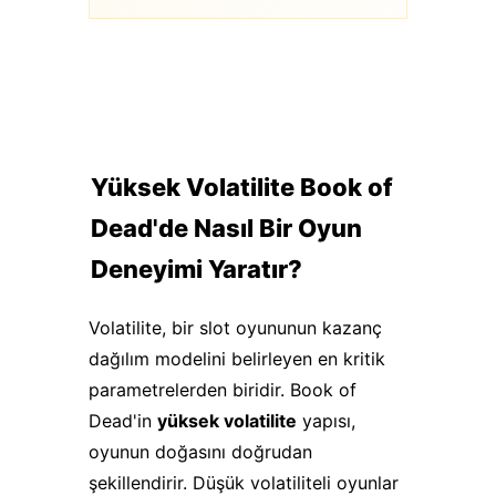
Yüksek Volatilite Book of
Dead'de Nasıl Bir Oyun
Deneyimi Yaratır?
Volatilite, bir slot oyununun kazanç
dağılım modelini belirleyen en kritik
parametrelerden biridir. Book of
Dead'in
yüksek volatilite
yapısı,
oyunun doğasını doğrudan
şekillendirir. Düşük volatiliteli oyunlar