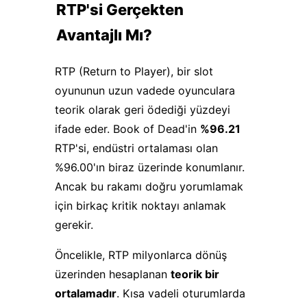
RTP'si Gerçekten
Avantajlı Mı?
RTP (Return to Player), bir slot
oyununun uzun vadede oyunculara
teorik olarak geri ödediği yüzdeyi
ifade eder. Book of Dead'in
%96.21
RTP'si, endüstri ortalaması olan
%96.00'ın biraz üzerinde konumlanır.
Ancak bu rakamı doğru yorumlamak
için birkaç kritik noktayı anlamak
gerekir.
Öncelikle, RTP milyonlarca dönüş
üzerinden hesaplanan
teorik bir
ortalamadır
. Kısa vadeli oturumlarda