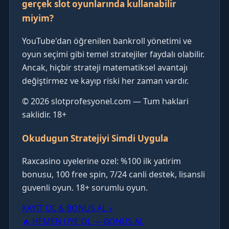
gerçek slot oyunlarında kullanabilir
miyim?
YouTube'dan öğrenilen bankroll yönetimi ve
oyun seçimi gibi temel stratejiler faydalı olabilir.
Ancak, hiçbir strateji matematiksel avantajı
değiştirmez ve kayıp riski her zaman vardır.
© 2026 slotprofesyonel.com — Tum haklari
saklidir. 18+
Okudugun Stratejiyi Simdi Uygula
Raxcasino uyelerine ozel: %100 ilk yatirim
bonusu, 100 free spin, 7/24 canli destek, lisansli
guvenli oyun. 18+ sorumlu oyun.
KAYIT OL & BONUS AL »
🔥 HEMEN UYE OL — BONUS AL