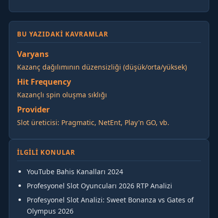
BU YAZIDAKI KAVRAMLAR
Varyans
Kazanç dağılımının düzensizliği (düşük/orta/yüksek)
Hit Frequency
Kazançlı spin oluşma sıklığı
Provider
Slot üreticisi: Pragmatic, NetEnt, Play'n GO, vb.
İLGILI KONULAR
YouTube Bahis Kanalları 2024
Profesyonel Slot Oyuncuları 2026 RTP Analizi
Profesyonel Slot Analizi: Sweet Bonanza vs Gates of
Olympus 2026