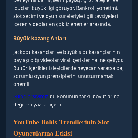
ipuçları büyük ilgi görüyor. Bankroll yönetimi,
slot seçimi ve oyun süreleriyle ilgili tavsiyeleri
içeren videolar en çok izlenenler arasında.
Büyük Kazanç Anları
Jackpot kazançları ve büyük slot kazançlarının
paylaşıldığı videolar viral içerikler haline geliyor.
Bu tür içerikler izleyicilerde heyecan yaratsa da,
sorumlu oyun prensiplerini unutturmamak
önemli.
>Blog arşivimiz
bu konunun farklı boyutlarına
değinen yazılar içerir.
YouTube Bahis Trendlerinin Slot
Oyuncularına Etkisi