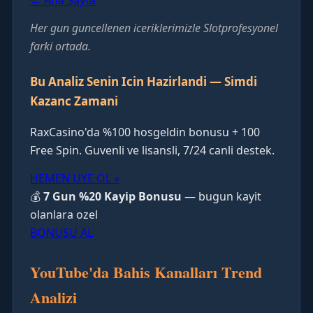
← Ana Sayfa
Her gun guncellenen iceriklerimizle Slotprofesyonel
farki ortada.
Bu Analiz Senin Icin Hazirlandi — Simdi
Kazanc Zamani
RaxCasino'da %100 hosgeldin bonusu + 100
Free Spin. Guvenli ve lisansli, 7/24 canli destek.
HEMEN UYE OL »
💰
7 Gun %20 Kayip Bonusu
— bugun kayit
olanlara ozel
BONUSU AL
YouTube'da Bahis Kanalları Trend
Analizi