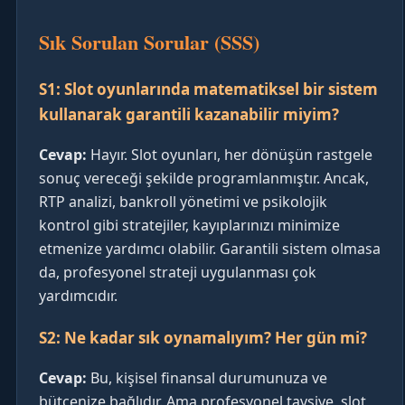
Sık Sorulan Sorular (SSS)
S1: Slot oyunlarında matematiksel bir sistem
kullanarak garantili kazanabilir miyim?
Cevap:
Hayır. Slot oyunları, her dönüşün rastgele
sonuç vereceği şekilde programlanmıştır. Ancak,
RTP analizi, bankroll yönetimi ve psikolojik
kontrol gibi stratejiler, kayıplarınızı minimize
etmenize yardımcı olabilir. Garantili sistem olmasa
da, profesyonel strateji uygulanması çok
yardımcıdır.
S2: Ne kadar sık oynamalıyım? Her gün mi?
Cevap:
Bu, kişisel finansal durumunuza ve
bütçenize bağlıdır. Ama profesyonel tavsiye, slot