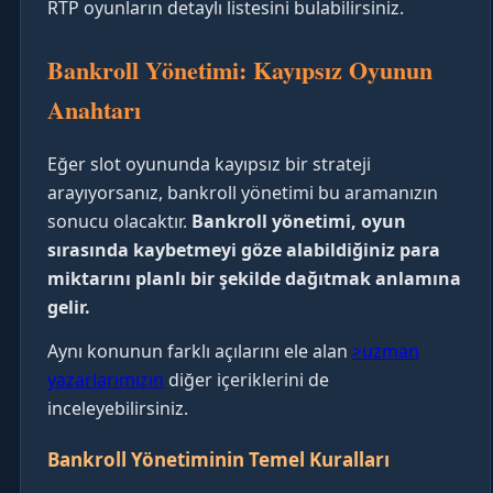
RTP oyunların detaylı listesini bulabilirsiniz.
Bankroll Yönetimi: Kayıpsız Oyunun
Anahtarı
Eğer slot oyununda kayıpsız bir strateji
arayıyorsanız, bankroll yönetimi bu aramanızın
sonucu olacaktır.
Bankroll yönetimi, oyun
sırasında kaybetmeyi göze alabildiğiniz para
miktarını planlı bir şekilde dağıtmak anlamına
gelir.
Aynı konunun farklı açılarını ele alan
>uzman
yazarlarımızın
diğer içeriklerini de
inceleyebilirsiniz.
Bankroll Yönetiminin Temel Kuralları