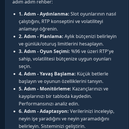
adım adım rehber:
1. Adım - Aydınlanma:
Slot oyunlarının nasıl
çalıştığını, RTP konseptini ve volatiliteyi
anlamayı öğrenin.
2. Adım - Planlama:
Aylık bütçenizi belirleyin
ve günlük/oturuş limitlerini hesaplayın.
3. Adım - Oyun Seçimi:
%96 ve üzeri RTP'ye
sahip, volatilitesi bütçenize uygun oyunları
seçin.
4. Adım - Yavaş Başlama:
Küçük betlerle
başlayın ve oyunun özelliklerini tanıyın.
5. Adım - Monitörleme:
Kazançlarınızı ve
kayıplarınızı bir tabloda kaydedin.
Performansınızı analiz edin.
6. Adım - Adaptasyon:
Verilerinizi inceleyip,
neyin işe yaradığını ve neyin yaramadığını
belirleyin. Sisteminizi geliştirin.