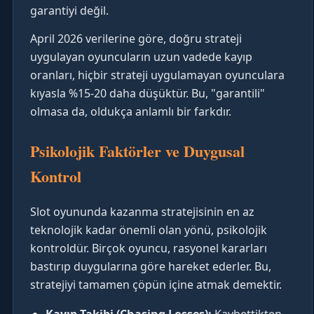
garantiyi değil.
April 2026 verilerine göre, doğru strateji
uygulayan oyuncuların uzun vadede kayıp
oranları, hiçbir strateji uygulamayan oyunculara
kıyasla %15-20 daha düşüktür. Bu, "garantili"
olmasa da, oldukça anlamlı bir farkdır.
Psikolojik Faktörler ve Duygusal
Kontrol
Slot oyununda kazanma stratejisinin en az
teknolojik kadar önemli olan yönü, psikolojik
kontroldür. Birçok oyuncu, rasyonel kararları
bastırıp duygularına göre hareket ederler. Bu,
stratejiyi tamamen çöpün içine atmak demektir.
Kayıp Takibi (Chasing Losses):
Kaybettikten