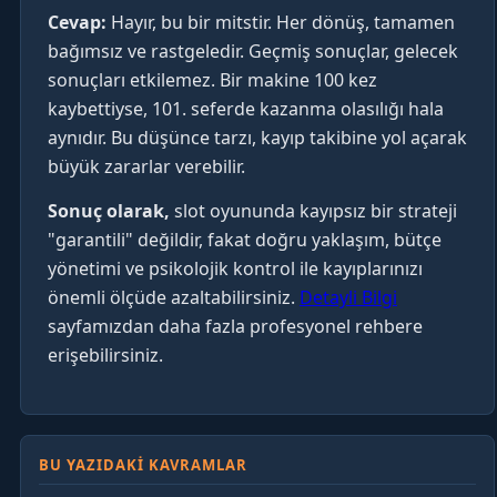
Cevap:
Hayır, bu bir mitstir. Her dönüş, tamamen
bağımsız ve rastgeledir. Geçmiş sonuçlar, gelecek
sonuçları etkilemez. Bir makine 100 kez
kaybettiyse, 101. seferde kazanma olasılığı hala
aynıdır. Bu düşünce tarzı, kayıp takibine yol açarak
büyük zararlar verebilir.
Sonuç olarak,
slot oyununda kayıpsız bir strateji
"garantili" değildir, fakat doğru yaklaşım, bütçe
yönetimi ve psikolojik kontrol ile kayıplarınızı
önemli ölçüde azaltabilirsiniz.
Detayli Bilgi
sayfamızdan daha fazla profesyonel rehbere
erişebilirsiniz.
BU YAZIDAKI KAVRAMLAR