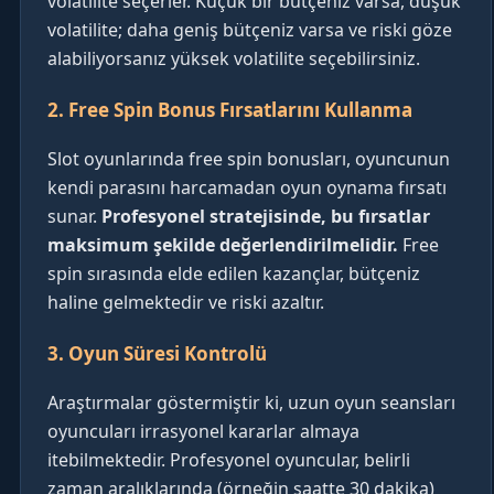
volatilite seçerler. Küçük bir bütçeniz varsa, düşük
volatilite; daha geniş bütçeniz varsa ve riski göze
alabiliyorsanız yüksek volatilite seçebilirsiniz.
2. Free Spin Bonus Fırsatlarını Kullanma
Slot oyunlarında free spin bonusları, oyuncunun
kendi parasını harcamadan oyun oynama fırsatı
sunar.
Profesyonel stratejisinde, bu fırsatlar
maksimum şekilde değerlendirilmelidir.
Free
spin sırasında elde edilen kazançlar, bütçeniz
haline gelmektedir ve riski azaltır.
3. Oyun Süresi Kontrolü
Araştırmalar göstermiştir ki, uzun oyun seansları
oyuncuları irrasyonel kararlar almaya
itebilmektedir. Profesyonel oyuncular, belirli
zaman aralıklarında (örneğin saatte 30 dakika)