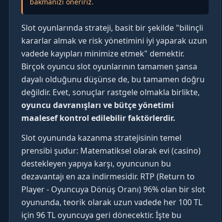
bakmanızı öneririz.
Slot oyunlarında strateji, basit bir şekilde "bilinçli
kararlar almak ve risk yönetimini iyi yaparak uzun
vadede kayıpları minimize etmek" demektir.
Birçok oyuncu slot oyunlarının tamamen şansa
dayalı olduğunu düşünse de, bu tamamen doğru
değildir. Evet, sonuçlar rastgele olmakla birlikte,
oyuncu davranışları ve bütçe yönetimi
maalesef kontrol edilebilir faktörlerdir.
Slot oyununda kazanma stratejisinin temel
prensibi şudur: Matematiksel olarak evi (casino)
destekleyen yapıya karşı, oyuncunun bu
dezavantajı en aza indirmesidir. RTP (Return to
Player - Oyuncuya Dönüş Oranı) 96% olan bir slot
oyununda, teorik olarak uzun vadede her 100 TL
için 96 TL oyuncuya geri dönecektir. İşte bu