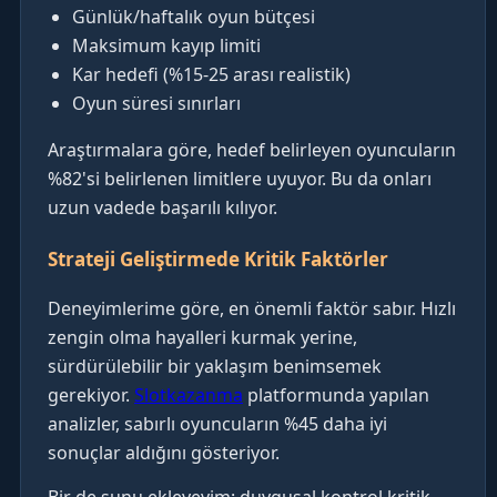
Günlük/haftalık oyun bütçesi
Maksimum kayıp limiti
Kar hedefi (%15-25 arası realistik)
Oyun süresi sınırları
Araştırmalara göre, hedef belirleyen oyuncuların
%82'si belirlenen limitlere uyuyor. Bu da onları
uzun vadede başarılı kılıyor.
Strateji Geliştirmede Kritik Faktörler
Deneyimlerime göre, en önemli faktör sabır. Hızlı
zengin olma hayalleri kurmak yerine,
sürdürülebilir bir yaklaşım benimsemek
gerekiyor.
Slotkazanma
platformunda yapılan
analizler, sabırlı oyuncuların %45 daha iyi
sonuçlar aldığını gösteriyor.