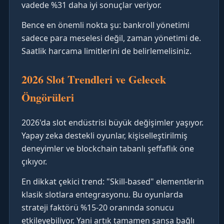
vadede %31 daha iyi sonuçlar veriyor.
Bence en önemli nokta şu: bankroll yönetimi
sadece para meselesi değil, zaman yönetimi de.
Saatlik harcama limitlerini de belirlemelisiniz.
2026 Slot Trendleri ve Gelecek
Öngörüleri
2026'da slot endüstrisi büyük değişimler yaşıyor.
Yapay zeka destekli oyunlar, kişiselleştirilmiş
deneyimler ve blockchain tabanlı şeffaflık öne
çıkıyor.
En dikkat çekici trend: "Skill-based" elementlerin
klasik slotlara entegrasyonu. Bu oyunlarda
strateji faktörü %15-20 oranında sonucu
etkileyebiliyor. Yani artık tamamen şansa bağlı