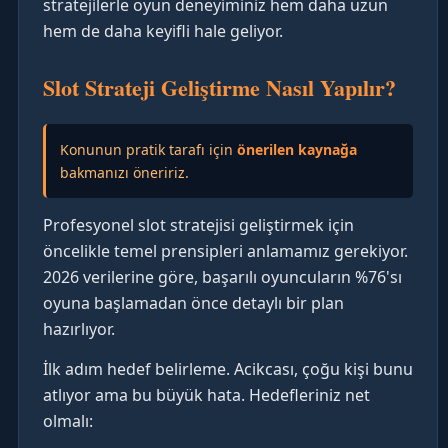
stratejilerle oyun deneyiminiz hem daha uzun
hem de daha keyifli hale geliyor.
Slot Strateji Geliştirme Nasıl Yapılır?
Konunun pratik tarafı için
önerilen kaynağa
bakmanızı öneririz.
Profesyonel slot stratejisi geliştirmek için
öncelikle temel prensipleri anlamamız gerekiyor.
2026 verilerine göre, başarılı oyuncuların %76'sı
oyuna başlamadan önce detaylı bir plan
hazırlıyor.
İlk adım hedef belirleme. Acikcası, çoğu kişi bunu
atlıyor ama bu büyük hata. Hedefleriniz net
olmalı: