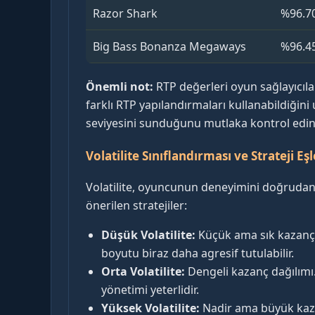
Razor Shark
%96.7
Big Bass Bonanza Megaways
%96.4
Önemli not:
RTP değerleri oyun sağlayıcıla
farklı RTP yapılandırmaları kullanabildiği
seviyesini sunduğunu mutlaka kontrol edin
Volatilite Sınıflandırması ve Strateji Eş
Volatilite, oyuncunun deneyimini doğrudan şe
önerilen stratejiler:
Düşük Volatilite:
Küçük ama sık kazançla
boyutu biraz daha agresif tutulabilir.
Orta Volatilite:
Dengeli kazanç dağılımı.
yönetimi yeterlidir.
Yüksek Volatilite:
Nadir ama büyük kazan