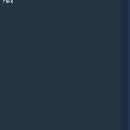
hakkı