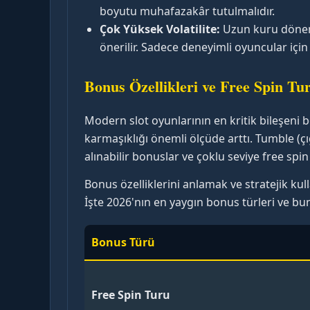
boyutu muhafazakâr tutulmalıdır.
Çok Yüksek Volatilite:
Uzun kuru döneml
önerilir. Sadece deneyimli oyuncular içi
Bonus Özellikleri ve Free Spin Tur
Modern slot oyunlarının en kritik bileşeni b
karmaşıklığı önemli ölçüde arttı. Tumble (çı
alınabilir bonuslar ve çoklu seviye free spin 
Bonus özelliklerini anlamak ve stratejik ku
İşte 2026'nın en yaygın bonus türleri ve bun
Bonus Türü
Free Spin Turu