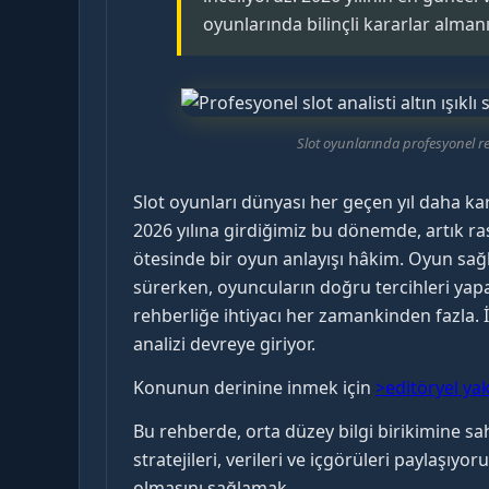
oyunlarında bilinçli kararlar almanız
Slot oyunlarında profesyonel reh
Slot oyunları dünyası her geçen yıl daha ka
2026 yılına girdiğimiz bu dönemde, artık r
ötesinde bir oyun anlayışı hâkim. Oyun sağla
sürerken, oyuncuların doğru tercihleri yap
rehberliğe ihtiyacı her zamankinden fazla.
analizi devreye giriyor.
Konunun derinine inmek için
>editöryel ya
Bu rehberde, orta düzey bilgi birikimine sa
stratejileri, verileri ve içgörüleri paylaşıyo
olmasını sağlamak.