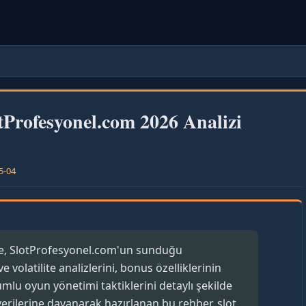
otProfesyonel.com 2026 Analizi
05-04
e, SlotProfesyonel.com'un sunduğu
e volatilite analizlerini, bonus özelliklerinin
mlu oyun yönetimi taktiklerini detaylı şekilde
 verilerine dayanarak hazırlanan bu rehber, slot