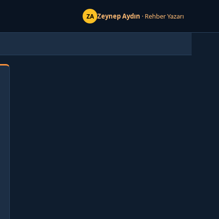
Zeynep Aydın
· Rehber Yazarı
ZA