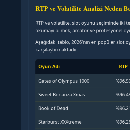
RTP ve Volatilite Analizi Neden B
RTP ve volatilite, slot oyunu seçiminde iki t
okumayı bilmek, amatör ve profesyonel oyun
Aşağıdaki tablo, 2026'nın en popüler slot oyu
karşılaştırmaktadır:
Oyun Adı
RTP
Gates of Olympus 1000
%96.5
Sweet Bonanza Xmas
%96.4
Book of Dead
%96.2
Starburst XXXtreme
%96.2