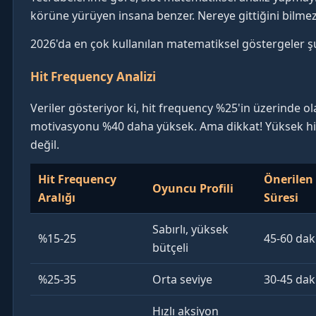
körüne yürüyen insana benzer. Nereye gittiğini bilmez
2026'da en çok kullanılan matematiksel göstergeler ş
Hit Frequency Analizi
Veriler gösteriyor ki, hit frequency %25'in üzerinde o
motivasyonu %40 daha yüksek. Ama dikkat! Yüksek hi
değil.
Hit Frequency
Önerile
Oyuncu Profili
Aralığı
Süresi
Sabırlı, yüksek
%15-25
45-60 dak
bütçeli
%25-35
Orta seviye
30-45 dak
Hızlı aksiyon