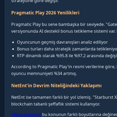
stratejisine göre değişir.
Pragmatic Play 2026 Yenilikleri
Pragmatic Play bu sene bambaşka bir seviyede. "Gat
versiyonunda AI destekli bonus tetikleme sistemi var
Oyuncunun geçmiş davranışları analiz ediliyor
Bonus turları daha stratejik zamanlarda tetikleniy
RTP dinamik olarak %95.8 ile %97.2 arasında değiş
According to Pragmatic Play'in resmi verilerine göre,
oyuncu memnuniyeti %34 artmış.
NetEnt'in Devrim Niteliğindeki Yaklaşımı
NetEnt ise tamamen farklı bir yol izlemiş. "Starburs
blockchain tabanlı şeffaflık sistemi kullanıyor.
>Blog arşivimiz
bu konunun farklı boyutlarına değinen y