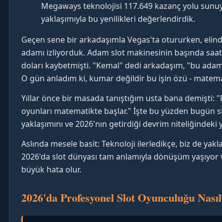
Megaways teknolojisi 117.649 kazanç yolu sunuy
yaklaşımıyla bu yenilikleri değerlendirdik.
Geçen sene bir arkadaşımla Vegas'ta otururken, elinde
adamı izliyorduk. Adam slot makinesinin başında saat
doları kaybetmişti. "Kemal" dedi arkadaşım, "bu adam
O gün anladım ki, kumar değildir bu işin özü - matemati
Yıllar önce bir masada tanıştığım usta bana demişti: 
oyunları matematikte başlar." İşte bu yüzden bugün s
yaklaşımını ve 2026'nın getirdiği devrim niteliğindeki 
Aslında mesele basit: Teknoloji ilerledikçe, biz de yakl
2026'da slot dünyası tam anlamıyla dönüşüm yaşıyo
büyük hata olur.
2026'da Profesyonel Slot Oyunculuğu Nasıl