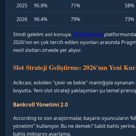
2025
95.8%
71%
58%
2026
96.4%
79%
73%
Simdi gelelim asıl konuya.
Slotkazanma
platformundak
2026'nın en çok tercih edilen oyunları arasında Pragma
nesil slotları zirvede yer alıyor.
Slot Strateji Geliştirme: 2026'nın Yeni Kur
Acikcasi, eskiden "çevir ve bekle" mantığıyla oynanan 
boyutta. Yeni slot strateji yaklaşımları şu temel prens
Bankroll Yönetimi 2.0
According to son araştırmalar, başarılı oyuncuların %
yönetimi" kullanıyor. Bu ne demek? Sabit bahis yerine,
bahis miktarını ayarlama.