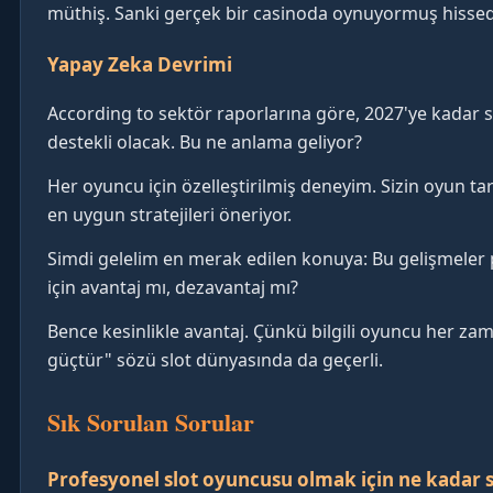
müthiş. Sanki gerçek bir casinoda oynuyormuş hisse
Yapay Zeka Devrimi
According to sektör raporlarına göre, 2027'ye kadar sl
destekli olacak. Bu ne anlama geliyor?
Her oyuncu için özelleştirilmiş deneyim. Sizin oyun ta
en uygun stratejileri öneriyor.
Simdi gelelim en merak edilen konuya: Bu gelişmeler 
için avantaj mı, dezavantaj mı?
Bence kesinlikle avantaj. Çünkü bilgili oyuncu her zama
güçtür" sözü slot dünyasında da geçerli.
Sık Sorulan Sorular
Profesyonel slot oyuncusu olmak için ne kadar 