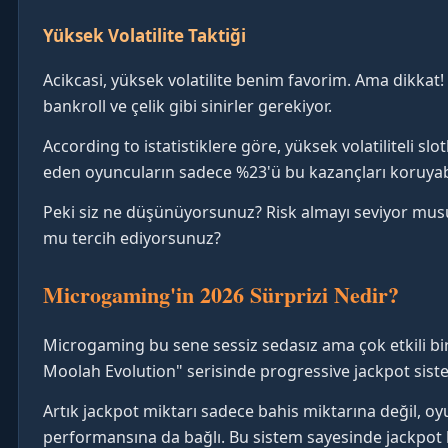
Yüksek Volatilite Taktiği
Acikcasi, yüksek volatilite benim favorim. Ama dikkat! 
bankroll ve çelik gibi sinirler gerekiyor.
According to istatistiklere göre, yüksek volatiliteli s
eden oyuncuların sadece %23'ü bu kazançları koruyabi
Peki siz ne düşünüyorsunuz? Risk almayı seviyor mu
mu tercih ediyorsunuz?
Microgaming'in 2026 Sürprizi Nedir?
Microgaming bu sene sessiz sedasız ama çok etkili bi
Moolah Evolution" serisinde progressive jackpot sis
Artık jackpot miktarı sadece bahis miktarına değil, 
performansına da bağlı. Bu sistem sayesinde jackpot