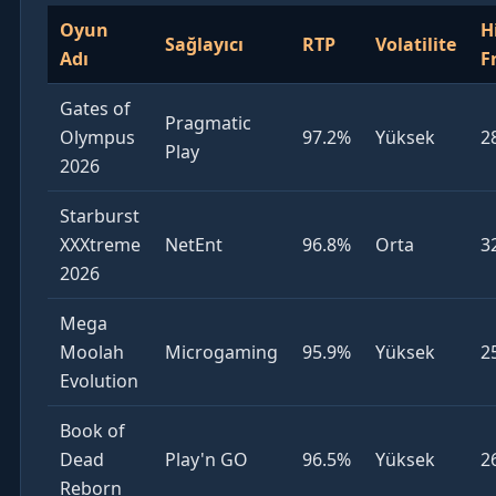
Oyun
H
Sağlayıcı
RTP
Volatilite
Adı
F
Gates of
Pragmatic
Olympus
97.2%
Yüksek
2
Play
2026
Starburst
XXXtreme
NetEnt
96.8%
Orta
3
2026
Mega
Moolah
Microgaming
95.9%
Yüksek
2
Evolution
Book of
Dead
Play'n GO
96.5%
Yüksek
2
Reborn