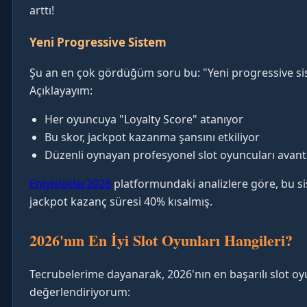
arttı!
Yeni Progressive Sistem
Şu an en çok gördüğüm soru bu: "Yeni progressive sis
Açıklayayım:
Her oyuncuya "Loyalty Score" atanıyor
Bu skor, jackpot kazanma şansını etkiliyor
Düzenli oynayan profesyonel slot oyuncuları avanta
Eniyislotlar2026
platformundaki analizlere göre, bu s
jackpot kazanç süresi 40% kısalmış.
2026'nın En İyi Slot Oyunları Hangileri?
Tecrubelerime dayanarak, 2026'nın en başarılı slot oyu
değerlendiriyorum: