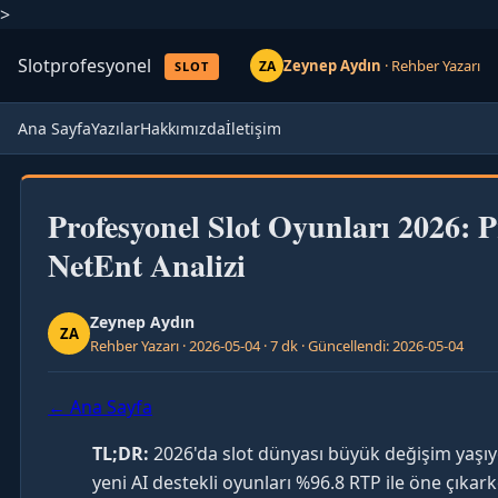
>
Slotprofesyonel
Zeynep Aydın
· Rehber Yazarı
ZA
SLOT
Ana Sayfa
Yazılar
Hakkımızda
İletişim
Profesyonel Slot Oyunları 2026: P
NetEnt Analizi
Zeynep Aydın
ZA
Rehber Yazarı · 2026-05-04 · 7 dk · Güncellendi: 2026-05-04
← Ana Sayfa
TL;DR:
2026'da slot dünyası büyük değişim yaşıyo
yeni AI destekli oyunları %96.8 RTP ile öne çıkar