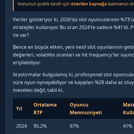
Konunun pratik tarafı için
önerilen kaynağa
bakmanızı öne
Veriler gösteriyor ki, 2026'da slot oyuncularının %73'
stratejiler kullanıyor. Bu oran 2024'te sadece %41'di.
ne var?
Bence en büyük etken, yeni nesil slot oyunlarının getird
değerleri, volatilite oranları ve hit frequency'ler oyu
erişilebiliyor.
Arastırmalar bulgulamış ki, profesyonel slot oyuncul
süre oyun oynayabiliyor ve kayıpları %28 daha az oluy
meselesi değil, tabii ki.
Ortalama
Oyuncu
Mate
Yıl
RTP
Memnuniyeti
Kull
2024
95.2%
67%
41%