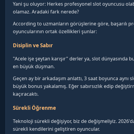
Yani şu oluyor: Herkes profesyonel slot oyuncusu olab
olamaz. Aradaki fark nerede?
According to uzmanların görüşlerine göre, başarılı pr
oyuncularının ortak özellikleri şunlar:
Disiplin ve Sabır
"Acele işe şeytan karışır" derler ya, slot dünyasında bu
en büyük düşman.
Geçen ay bir arkadaşım anlattı, 3 saat boyunca aynı s
büyük bonus yakalamış. Eğer sabırsızlık edip değiştirm
kaçıracaktı.
Sürekli Öğrenme
Teknoloji sürekli değişiyor, biz de değişmeliyiz. 2026'd
sürekli kendilerini geliştiren oyuncular.