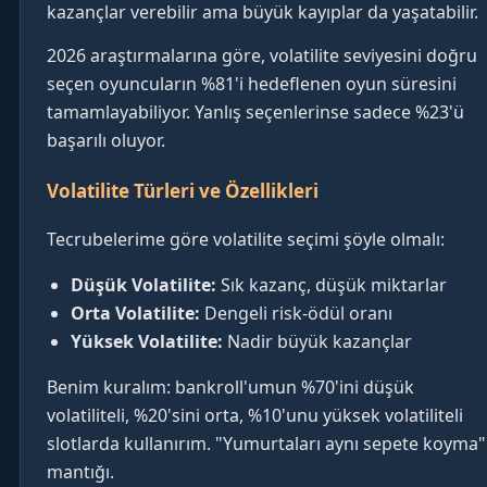
kazançlar verebilir ama büyük kayıplar da yaşatabilir.
2026 araştırmalarına göre, volatilite seviyesini doğru
seçen oyuncuların %81'i hedeflenen oyun süresini
tamamlayabiliyor. Yanlış seçenlerinse sadece %23'ü
başarılı oluyor.
Volatilite Türleri ve Özellikleri
Tecrubelerime göre volatilite seçimi şöyle olmalı:
Düşük Volatilite:
Sık kazanç, düşük miktarlar
Orta Volatilite:
Dengeli risk-ödül oranı
Yüksek Volatilite:
Nadir büyük kazançlar
Benim kuralım: bankroll'umun %70'ini düşük
volatiliteli, %20'sini orta, %10'unu yüksek volatiliteli
slotlarda kullanırım. "Yumurtaları aynı sepete koyma"
mantığı.