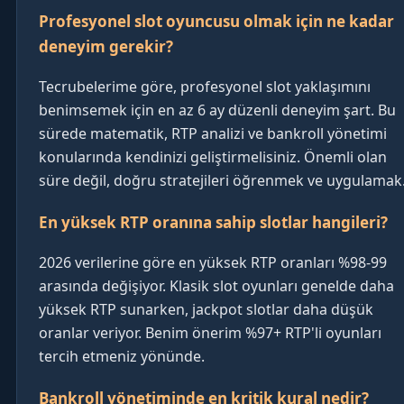
Profesyonel slot oyuncusu olmak için ne kadar
deneyim gerekir?
Tecrubelerime göre, profesyonel slot yaklaşımını
benimsemek için en az 6 ay düzenli deneyim şart. Bu
sürede matematik, RTP analizi ve bankroll yönetimi
konularında kendinizi geliştirmelisiniz. Önemli olan
süre değil, doğru stratejileri öğrenmek ve uygulamak
En yüksek RTP oranına sahip slotlar hangileri?
2026 verilerine göre en yüksek RTP oranları %98-99
arasında değişiyor. Klasik slot oyunları genelde daha
yüksek RTP sunarken, jackpot slotlar daha düşük
oranlar veriyor. Benim önerim %97+ RTP'li oyunları
tercih etmeniz yönünde.
Bankroll yönetiminde en kritik kural nedir?