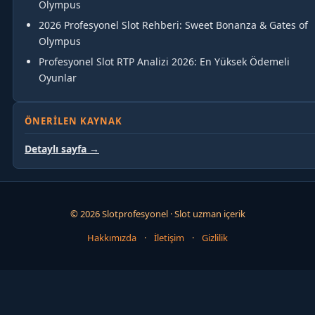
Olympus
2026 Profesyonel Slot Rehberi: Sweet Bonanza & Gates of
Olympus
Profesyonel Slot RTP Analizi 2026: En Yüksek Ödemeli
Oyunlar
ÖNERILEN KAYNAK
Detaylı sayfa →
© 2026 Slotprofesyonel · Slot uzman içerik
Hakkımızda
·
İletişim
·
Gizlilik