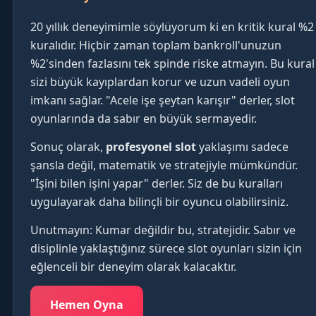
20 yıllık deneyimimle söylüyorum ki en kritik kural %2
kuralıdır. Hiçbir zaman toplam bankroll'unuzun
%2'sinden fazlasını tek spinde riske atmayın. Bu kural
sizi büyük kayıplardan korur ve uzun vadeli oyun
imkanı sağlar. "Acele işe şeytan karışır" derler, slot
oyunlarında da sabır en büyük sermayedir.
Sonuç olarak,
profesyonel slot
yaklaşımı sadece
şansla değil, matematik ve stratejiyle mümkündür.
"İşini bilen işini yapar" derler. Siz de bu kuralları
uygulayarak daha bilinçli bir oyuncu olabilirsiniz.
Unutmayın: Kumar değildir bu, stratejidir. Sabır ve
disiplinle yaklaştığınız sürece slot oyunları sizin için
eğlenceli bir deneyim olarak kalacaktır.
Hemen Oyna