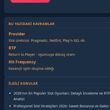
BU YAZIDAKI KAVRAMLAR
Provider
Slot üreticisi: Pragmatic, NetEnt, Play'n GO, vb.
RTP
Return to Player - oyuncuya dönüş oranı
Hit Frequency
Kazançlı spin oluşma sıklığı
İLGILI KONULAR
2026'nın En Popüler Slot Oyunları: Detaylı İnceleme ve RTP
Analizi
Profesyonel Slot Stratejileri 2026: Sweet Bonanza ve Gates