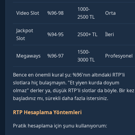
1000-
Video Slot
%96-98
Orta
2500 TL
Jackpot
%94-95
2500+ TL
İleri
Slot
1500-
Megaways
%96-97
Profesyonel
3000 TL
Bence en önemli kural şu: %96'nın altındaki RTP'li
slotlara hiç bulaşmayın. "Et yiyen kurda doyum
olmaz" derler ya, düşük RTP'li slotlar da böyle. Bir kez
başladınız mı, sürekli daha fazla istersiniz.
RTP Hesaplama Yöntemleri
Pratik hesaplama için şunu kullanıyorum: