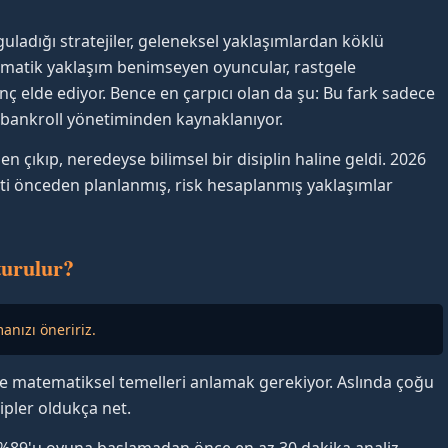
uladığı stratejiler, geleneksel yaklaşımlardan köklü
stematik yaklaşım benimseyen oyuncular, rastgele
ç elde ediyor. Bence en çarpıcı olan da şu: Bu fark sadece
i bankroll yönetiminden kaynaklanıyor.
den çıkıp, neredeyse bilimsel bir disiplin haline geldi. 2026
eti önceden planlanmış, risk hesaplanmış yaklaşımlar
şturulur?
nızı öneririz.
likle matematiksel temelleri anlamak gerekiyor. Aslında çoğu
pler oldukça net.