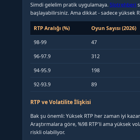
Simdi gelelim pratik uygulamaya.
Slotrehberi
s
başlayabilirsiniz. Ama dikkat - sadece yüksek RT
RTP Aralığı (%)
Oyun Sayısı (2026)
98-99
47
96-97.9
312
94-95.9
198
92-93.9
89
RTP ve Volatilite İlişkisi
Bak şu önemli: Yüksek RTP her zaman iyi kazanç
Araştırmalara göre, %98 RTP'li ama yüksek volatil
riskli olabiliyor.