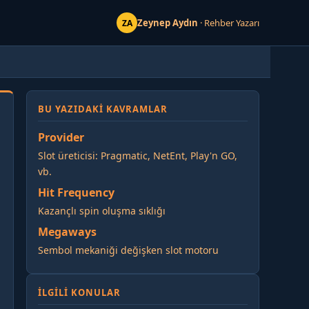
Zeynep Aydın
· Rehber Yazarı
ZA
BU YAZIDAKI KAVRAMLAR
Provider
Slot üreticisi: Pragmatic, NetEnt, Play'n GO,
vb.
Hit Frequency
Kazançlı spin oluşma sıklığı
Megaways
Sembol mekaniği değişken slot motoru
İLGILI KONULAR