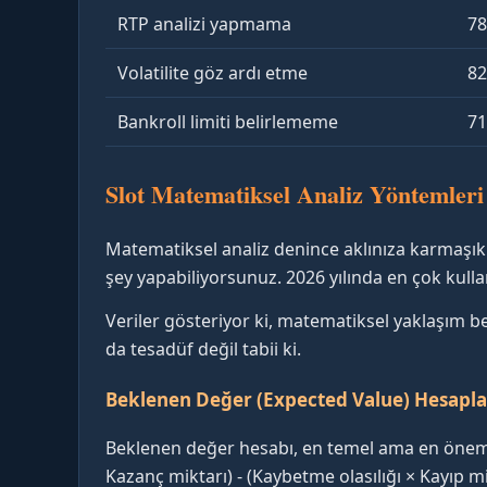
RTP analizi yapmama
78
Volatilite göz ardı etme
82
Bankroll limiti belirlememe
71
Slot Matematiksel Analiz Yöntemleri
Matematiksel analiz denince aklınıza karmaşık f
şey yapabiliyorsunuz. 2026 yılında en çok kulla
Veriler gösteriyor ki, matematiksel yaklaşım 
da tesadüf değil tabii ki.
Beklenen Değer (Expected Value) Hesapl
Beklenen değer hesabı, en temel ama en önemli
Kazanç miktarı) - (Kaybetme olasılığı × Kayıp mi