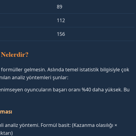
89
112
156
 Nelerdir?
ormüller gelmesin. Aslında temel istatistik bilgisiyle çok
nılan analiz yöntemleri şunlar:
benimseyen oyuncuların başarı oranı %40 daha yüksek. Bu
aması
 analiz yöntemi. Formül basit: (Kazanma olasılığı ×
ktarı)