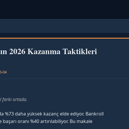
nın 2026 Kazanma Taktikleri
05-04
 farki ortada.
da %73 daha yüksek kazanç elde ediyor. Bankroll
le başarı oranı %40 artırılabiliyor. Bu makale