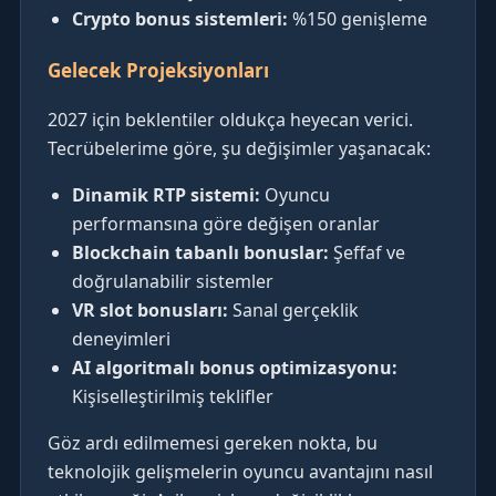
Crypto bonus sistemleri:
%150 genişleme
Gelecek Projeksiyonları
2027 için beklentiler oldukça heyecan verici.
Tecrübelerime göre, şu değişimler yaşanacak:
Dinamik RTP sistemi:
Oyuncu
performansına göre değişen oranlar
Blockchain tabanlı bonuslar:
Şeffaf ve
doğrulanabilir sistemler
VR slot bonusları:
Sanal gerçeklik
deneyimleri
AI algoritmalı bonus optimizasyonu:
Kişiselleştirilmiş teklifler
Göz ardı edilmemesi gereken nokta, bu
teknolojik gelişmelerin oyuncu avantajını nasıl