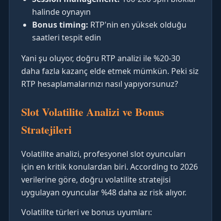
halinde oynayın
Bonus timing:
RTP'nin en yüksek olduğu
saatleri tespit edin
Yani şu oluyor, doğru RTP analizi ile %20-30
daha fazla kazanç elde etmek mümkün. Peki siz
RTP hesaplamalarınızı nasıl yapıyorsunuz?
Slot Volatilite Analizi ve Bonus
Stratejileri
Volatilite analizi, profesyonel slot oyuncuları
için en kritik konulardan biri. According to 2026
verilerine göre, doğru volatilite stratejisi
uygulayan oyuncular %48 daha az risk alıyor.
Volatilite türleri ve bonus uyumları: