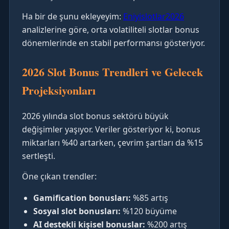
Ha bir de şunu ekleyeyim:
Eniyislotlar2026
analizlerine göre, orta volatiliteli slotlar bonus
dönemlerinde en stabil performansı gösteriyor.
2026 Slot Bonus Trendleri ve Gelecek
Projeksiyonları
2026 yılında slot bonus sektörü büyük
değişimler yaşıyor. Veriler gösteriyor ki, bonus
miktarları %40 artarken, çevrim şartları da %15
sertleşti.
Öne çıkan trendler:
Gamification bonusları:
%85 artış
Sosyal slot bonusları:
%120 büyüme
AI destekli kişisel bonuslar:
%200 artış