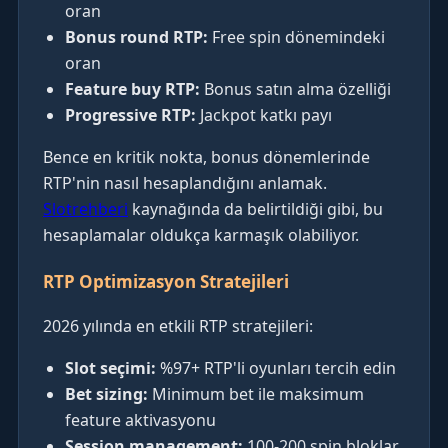
oran
Bonus round RTP:
Free spin dönemindeki
oran
Feature buy RTP:
Bonus satın alma özelliği
Progressive RTP:
Jackpot katkı payı
Bence en kritik nokta, bonus dönemlerinde
RTP'nin nasıl hesaplandığını anlamak.
Slotrehberi
kaynağında da belirtildiği gibi, bu
hesaplamalar oldukça karmaşık olabiliyor.
RTP Optimizasyon Stratejileri
2026 yılında en etkili RTP stratejileri:
Slot seçimi:
%97+ RTP'li oyunları tercih edin
Bet sizing:
Minimum bet ile maksimum
feature aktivasyonu
Session management:
100-200 spin bloklar