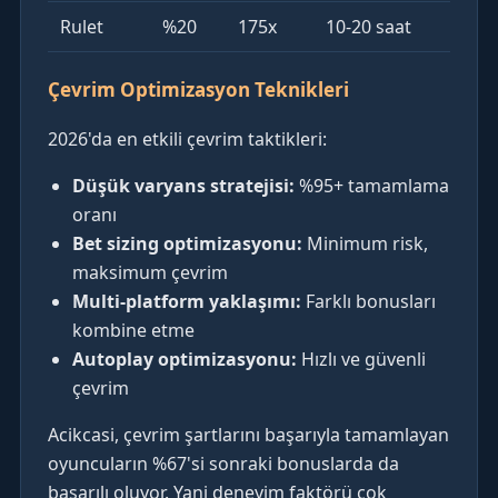
Rulet
%20
175x
10-20 saat
Çevrim Optimizasyon Teknikleri
2026'da en etkili çevrim taktikleri:
Düşük varyans stratejisi:
%95+ tamamlama
oranı
Bet sizing optimizasyonu:
Minimum risk,
maksimum çevrim
Multi-platform yaklaşımı:
Farklı bonusları
kombine etme
Autoplay optimizasyonu:
Hızlı ve güvenli
çevrim
Acikcasi, çevrim şartlarını başarıyla tamamlayan
oyuncuların %67'si sonraki bonuslarda da
başarılı oluyor. Yani deneyim faktörü çok