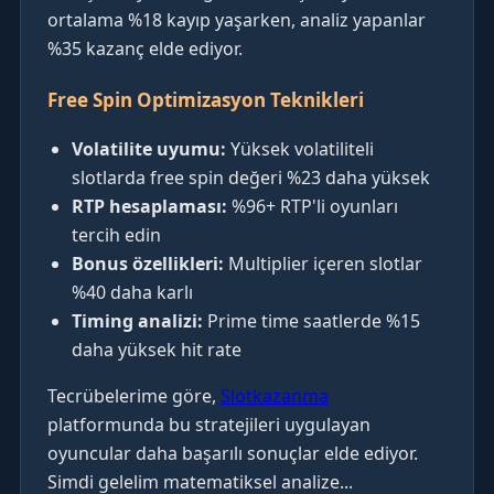
ortalama %18 kayıp yaşarken, analiz yapanlar
%35 kazanç elde ediyor.
Free Spin Optimizasyon Teknikleri
Volatilite uyumu:
Yüksek volatiliteli
slotlarda free spin değeri %23 daha yüksek
RTP hesaplaması:
%96+ RTP'li oyunları
tercih edin
Bonus özellikleri:
Multiplier içeren slotlar
%40 daha karlı
Timing analizi:
Prime time saatlerde %15
daha yüksek hit rate
Tecrübelerime göre,
Slotkazanma
platformunda bu stratejileri uygulayan
oyuncular daha başarılı sonuçlar elde ediyor.
Simdi gelelim matematiksel analize...