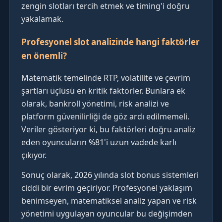
zengin slotları tercih etmek ve timing'i doğru
yakalamak.
Profesyonel slot analizinde hangi faktörler
en önemli?
Matematik temelinde RTP, volatilite ve çevrim
şartları üçlüsü en kritik faktörler. Bunlara ek
olarak, bankroll yönetimi, risk analizi ve
platform güvenilirliği de göz ardı edilmemeli.
Veriler gösteriyor ki, bu faktörleri doğru analiz
eden oyuncuların %81'i uzun vadede karlı
çıkıyor.
Sonuç olarak, 2026 yılında slot bonus sistemleri
ciddi bir evrim geçiriyor. Profesyonel yaklaşım
benimseyen, matematiksel analiz yapan ve risk
yönetimi uygulayan oyuncular bu değişimden