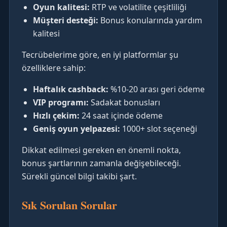
Oyun kalitesi:
RTP ve volatilite çeşitliliği
Müşteri desteği:
Bonus konularında yardım
kalitesi
Tecrübelerime göre, en iyi platformlar şu
özelliklere sahip:
Haftalık cashback:
%10-20 arası geri ödeme
VIP programı:
Sadakat bonusları
Hızlı çekim:
24 saat içinde ödeme
Geniş oyun yelpazesi:
1000+ slot seçeneği
Dikkat edilmesi gereken en önemli nokta,
bonus şartlarının zamanla değişebileceği.
Sürekli güncel bilgi takibi şart.
Sık Sorulan Sorular