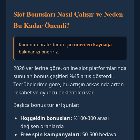
Slot Bonusları Nasıl Çalışır ve Neden
Bu Kadar Önemli?
Konunun pratik tarafı için
önerilen kaynağa
bakmanızı öneririz.
2026 verilerine göre, online slot platformlarında
sunulan bonus çeşitleri %45 artış gösterdi.
Tecrübelerime göre, bu artışın arkasında artan
rekabet ve oyuncu beklentileri var.
Başlıca bonus türleri şunlar:
Hoşgeldin bonusları:
%100-300 arası
değişen oranlarda
Free spin kampanyaları:
50-500 bedava