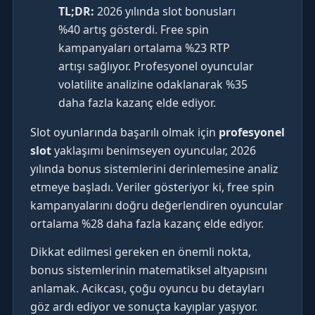
TL;DR:
2026 yılında slot bonusları
%40 artış gösterdi. Free spin
kampanyaları ortalama %23 RTP
artışı sağlıyor. Profesyonel oyuncular
volatilite analizine odaklanarak %35
daha fazla kazanç elde ediyor.
Slot oyunlarında başarılı olmak için
profesyonel
slot
yaklaşımı benimseyen oyuncular, 2026
yılında bonus sistemlerini derinlemesine analiz
etmeye başladı. Veriler gösteriyor ki, free spin
kampanyalarını doğru değerlendiren oyuncular
ortalama %28 daha fazla kazanç elde ediyor.
Dikkat edilmesi gereken en önemli nokta,
bonus sistemlerinin matematiksel altyapısını
anlamak. Acikcası, çoğu oyuncu bu detayları
göz ardı ediyor ve sonuçta kayıplar yaşıyor.