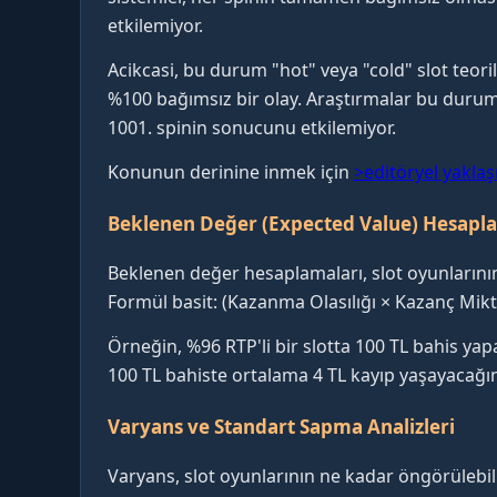
etkilemiyor.
Acikcasi, bu durum "hot" veya "cold" slot teori
%100 bağımsız bir olay. Araştırmalar bu durum
1001. spinin sonucunu etkilemiyor.
Konunun derinine inmek için
>editöryel yakla
Beklenen Değer (Expected Value) Hesapl
Beklenen değer hesaplamaları, slot oyunlarını
Formül basit: (Kazanma Olasılığı × Kazanç Mikta
Örneğin, %96 RTP'li bir slotta 100 TL bahis ya
100 TL bahiste ortalama 4 TL kayıp yaşayacağın
Varyans ve Standart Sapma Analizleri
Varyans, slot oyunlarının ne kadar öngörülebi