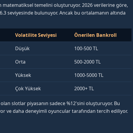
ın matematiksel temelini oluşturuyor. 2026 verilerine göre,
96.3 seviyesinde bulunuyor. Ancak bu ortalamanın altında
Volatilite Seviyesi
Önerilen Bankroll
Düşük
100-500 TL
Orta
500-2000 TL
Yüksek
1000-5000 TL
Çok Yüksek
2000+ TL
olan slotlar piyasanın sadece %12'sini oluşturuyor. Bu
or ve daha deneyimli oyuncular tarafından tercih ediliyor.