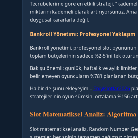
Tecrubelerime göre en etkili strateji, "kademel
miktarını kademeli olarak artırıyorsunuz. Ama 
duygusal kararlarla değil.
Bankroll Yönetimi: Profesyonel Yaklaşım
Bankroll yönetimi, profesyonel slot oyununun b
toplam bütçelerinin sadece %2-5'ini tek oturum
Bak şu önemli: günlük, haftalık ve aylık limitler
belirlemeyen oyuncuların %78'i planlanan bütçe
Ha bir de şunu ekleyeyim...
Eniyislotlar2026
pla
stratejilerinin oyun süresini ortalama %156 artı
Slot Matematiksel Analiz: Algoritm
Slot matematiksel analiz, Random Number Gener
sistemler, her spinin tamamen bağımsız olmasın