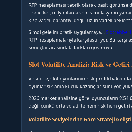
RTP hesaplaması teorik olarak basit görünse de
üreticileri, milyonlarca spin simülasyonu yapar
kısa vadeli garantiyi değil, uzun vadeli beklenti
Simdi gelelim pratik uygulamaya...
Slotrehberi
RTP hesaplamalarıyla karşılaştırıyor. Bu karşıl
sonuçlar arasındaki farkları gösteriyor.
Slot Volatilite Analizi: Risk ve Geti
Volatilite, slot oyunlarının risk profili hakkında 
oyunlar sık ama küçük kazançlar sunuyor, yüksek
2026 market analizine göre, oyuncuların %54'ü or
değil çünkü orta volatilite hem risk hem getir
Volatilite Seviyelerine Göre Strateji Geliş