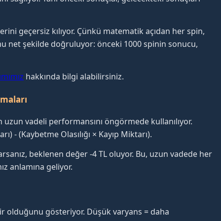
lerini geçersiz kılıyor. Çünkü matematik açıdan her spin,
u net şekilde doğruluyor: önceki 1000 spinin sonucu,
şımımız
hakkında bilgi alabilirsiniz.
amaları
n uzun vadeli performansını öngörmede kullanılıyor.
rı) - (Kaybetme Olasılığı × Kayıp Miktarı).
parsanız, beklenen değer -4 TL oluyor. Bu, uzun vadede her
ız anlamına geliyor.
lir olduğunu gösteriyor. Düşük varyans = daha