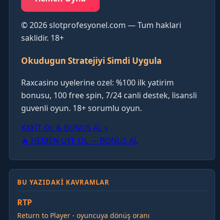
© 2026 slotprofesyonel.com — Tum haklari
saklidir. 18+
Okudugun Stratejiyi Simdi Uygula
Raxcasino uyelerine ozel: %100 ilk yatirim
bonusu, 100 free spin, 7/24 canli destek, lisansli
guvenli oyun. 18+ sorumlu oyun.
KAYIT OL & BONUS AL »
🔥 HEMEN UYE OL — BONUS AL
BU YAZIDAKI KAVRAMLAR
RTP
Return to Player - oyuncuya dönüş oranı