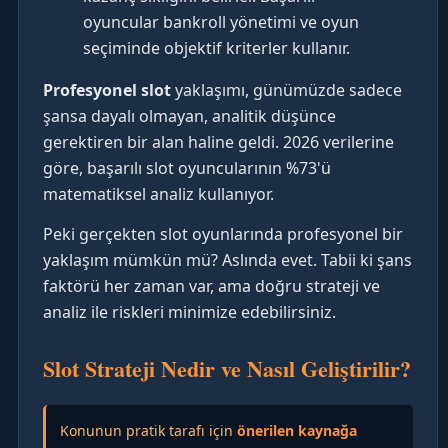
oyuncular bankroll yönetimi ve oyun
seçiminde objektif kriterler kullanır.
Profesyonel slot
yaklaşımı, günümüzde sadece
şansa dayalı olmayan, analitik düşünce
gerektiren bir alan haline geldi. 2026 verilerine
göre, başarılı slot oyuncularının %73'ü
matematiksel analiz kullanıyor.
Peki gerçekten slot oyunlarında profesyonel bir
yaklaşım mümkün mü? Aslında evet. Tabii ki şans
faktörü her zaman var, ama doğru strateji ve
analiz ile riskleri minimize edebilirsiniz.
Slot Strateji Nedir ve Nasıl Geliştirilir?
Konunun pratik tarafı için
önerilen kaynağa