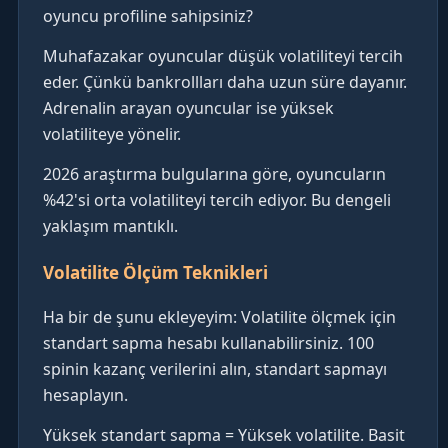
oyuncu profiline sahipsiniz?
Muhafazakar oyuncular düşük volatiliteyi tercih
eder. Çünkü bankrollları daha uzun süre dayanır.
Adrenalin arayan oyuncular ise yüksek
volatiliteye yönelir.
2026 araştırma bulgularına göre, oyuncuların
%42'si orta volatiliteyi tercih ediyor. Bu dengeli
yaklaşım mantıklı.
Volatilite Ölçüm Teknikleri
Ha bir de şunu ekleyeyim: Volatilite ölçmek için
standart sapma hesabı kullanabilirsiniz. 100
spinin kazanç verilerini alın, standart sapmayı
hesaplayın.
Yüksek standart sapma = Yüksek volatilite. Basit