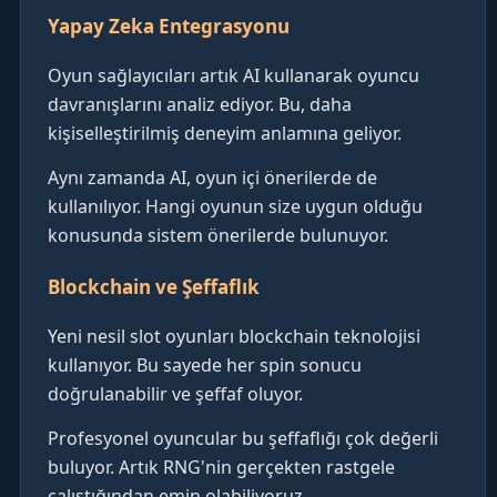
Yapay Zeka Entegrasyonu
Oyun sağlayıcıları artık AI kullanarak oyuncu
davranışlarını analiz ediyor. Bu, daha
kişiselleştirilmiş deneyim anlamına geliyor.
Aynı zamanda AI, oyun içi önerilerde de
kullanılıyor. Hangi oyunun size uygun olduğu
konusunda sistem önerilerde bulunuyor.
Blockchain ve Şeffaflık
Yeni nesil slot oyunları blockchain teknolojisi
kullanıyor. Bu sayede her spin sonucu
doğrulanabilir ve şeffaf oluyor.
Profesyonel oyuncular bu şeffaflığı çok değerli
buluyor. Artık RNG'nin gerçekten rastgele
çalıştığından emin olabiliyoruz.