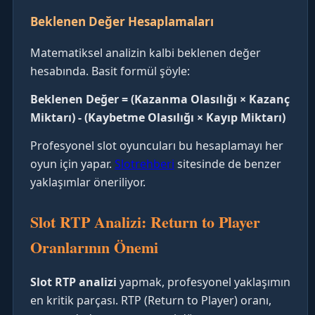
Beklenen Değer Hesaplamaları
Matematiksel analizin kalbi beklenen değer
hesabında. Basit formül şöyle:
Beklenen Değer = (Kazanma Olasılığı × Kazanç
Miktarı) - (Kaybetme Olasılığı × Kayıp Miktarı)
Profesyonel slot oyuncuları bu hesaplamayı her
oyun için yapar.
Slotrehberi
sitesinde de benzer
yaklaşımlar öneriliyor.
Slot RTP Analizi: Return to Player
Oranlarının Önemi
Slot RTP analizi
yapmak, profesyonel yaklaşımın
en kritik parçası. RTP (Return to Player) oranı,