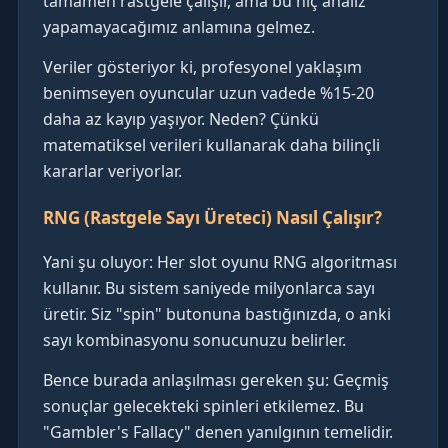
tamamen rastgele çalışır, ama bu hiç analiz
yapamayacağımız anlamına gelmez.
Veriler gösteriyor ki, profesyonel yaklaşım
benimseyen oyuncular uzun vadede %15-20
daha az kayıp yaşıyor. Neden? Çünkü
matematiksel verileri kullanarak daha bilinçli
kararlar veriyorlar.
RNG (Rastgele Sayı Üreteci) Nasıl Çalışır?
Yani şu oluyor: Her slot oyunu RNG algoritması
kullanır. Bu sistem saniyede milyonlarca sayı
üretir. Siz "spin" butonuna bastığınızda, o anki
sayı kombinasyonu sonucunuzu belirler.
Bence burada anlaşılması gereken şu: Geçmiş
sonuçlar gelecekteki spinleri etkilemez. Bu
"Gambler's Fallacy" denen yanılgının temelidir.