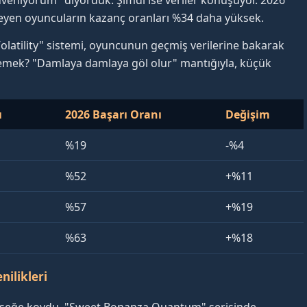
üveniyorum" diyorduk. Şimdi ise veriler konuşuyor. 2026
mseyen oyuncuların kazanç oranları %34 daha yüksek.
olatility" sistemi, oyuncunun geçmiş verilerine bakarak
e demek? "Damlaya damlaya göl olur" mantığıyla, küçük
ı
2026 Başarı Oranı
Değişim
%19
-%4
%52
+%11
%57
+%19
%63
+%18
nilikleri