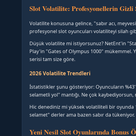
Slot Volatilite: Profesyonellerin Gizli
Volatilite konusuna gelince, "sabır acı, meyves
profesyonel slot oyuncuları volatiliteyi silah gib
Düşük volatilite mi istiyorsunuz? NetEnt'in "Sta
Play'in "Gates of Olympus 1000" mükemmel. Yü
serisi tam size göre.
2026 Volatilite Trendleri
İstatistikler şunu gösteriyor: Oyuncuların %43'ü
selametli yol" mantığı. Ne çok kaybediyorsun,
Hic denediniz mi yüksek volatiliteli bir oyun
selamet" derler ama bazen sabır da tükeniyor.
Yeni Nesil Slot Oyunlarında Bonus Öz