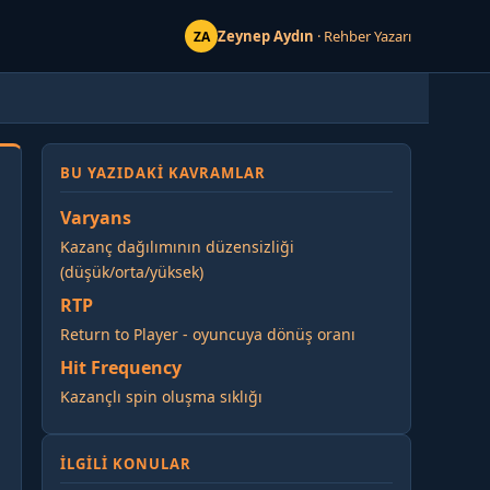
Zeynep Aydın
· Rehber Yazarı
ZA
BU YAZIDAKI KAVRAMLAR
Varyans
Kazanç dağılımının düzensizliği
(düşük/orta/yüksek)
RTP
Return to Player - oyuncuya dönüş oranı
Hit Frequency
Kazançlı spin oluşma sıklığı
İLGILI KONULAR