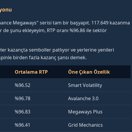
syonu
mance Megaways" serisi tam bir başyapıt. 117.649 kazanma
ir de şunu ekleyeyim, RTP oranı %96.86 ile sektör
 Her kazançta semboller patlıyor ve yerlerine yenileri
k spinle birden fazla kazanç şansı demek.
Ortalama RTP
Öne Çıkan Özellik
%96.52
Smart Volatility
%96.78
Avalanche 3.0
%96.83
Megaways Plus
%96.41
Grid Mechanics