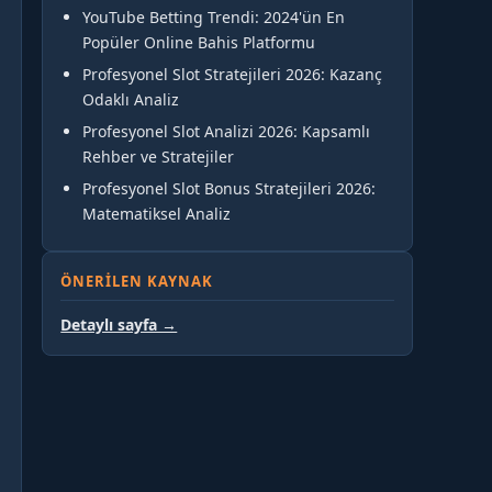
YouTube Betting Trendi: 2024'ün En
Popüler Online Bahis Platformu
Profesyonel Slot Stratejileri 2026: Kazanç
Odaklı Analiz
Profesyonel Slot Analizi 2026: Kapsamlı
Rehber ve Stratejiler
Profesyonel Slot Bonus Stratejileri 2026:
Matematiksel Analiz
ÖNERILEN KAYNAK
Detaylı sayfa →