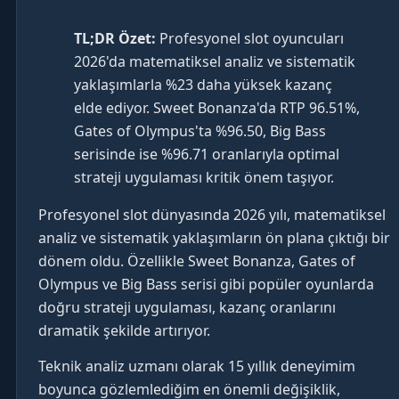
TL;DR Özet:
Profesyonel slot oyuncuları
2026'da matematiksel analiz ve sistematik
yaklaşımlarla %23 daha yüksek kazanç
elde ediyor. Sweet Bonanza'da RTP 96.51%,
Gates of Olympus'ta %96.50, Big Bass
serisinde ise %96.71 oranlarıyla optimal
strateji uygulaması kritik önem taşıyor.
Profesyonel slot dünyasında 2026 yılı, matematiksel
analiz ve sistematik yaklaşımların ön plana çıktığı bir
dönem oldu. Özellikle Sweet Bonanza, Gates of
Olympus ve Big Bass serisi gibi popüler oyunlarda
doğru strateji uygulaması, kazanç oranlarını
dramatik şekilde artırıyor.
Teknik analiz uzmanı olarak 15 yıllık deneyimim
boyunca gözlemlediğim en önemli değişiklik,