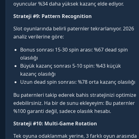
oyuncular %34 daha yüksek kazanç elde ediyor.
Strateji #9: Pattern Recognition
Slot oyunlarında belirli paternler tekrarlanıyor. 2026
analiz verilerine göre:
Bonus sonrası 15-30 spin arası: %67 dead spin
olasılığı
Büyük kazanç sonrası 5-10 spin: %43 küçük
kazanç olasılığı
Uzun dead spin sonrası: %78 orta kazanç olasılığı
Bu paternleri takip ederek bahis stratejinizi optimize
edebilirsiniz. Ha bir de sunu ekleyeyim: Bu paternler
%100 garanti değil, sadece olasılık hesabı.
Strateji #10: Multi-Game Rotation
Tek oyuna odaklanmak yerine, 3 farklı oyun arasında