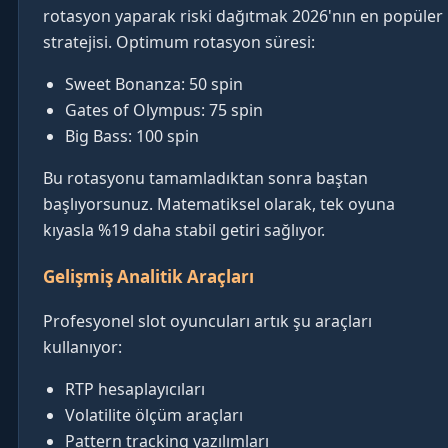
rotasyon yaparak riski dağıtmak 2026'nın en popüler
stratejisi. Optimum rotasyon süresi:
Sweet Bonanza: 50 spin
Gates of Olympus: 75 spin
Big Bass: 100 spin
Bu rotasyonu tamamladıktan sonra baştan
başlıyorsunuz. Matematiksel olarak, tek oyuna
kıyasla %19 daha stabil getiri sağlıyor.
Gelişmiş Analitik Araçları
Profesyonel slot oyuncuları artık şu araçları
kullanıyor:
RTP hesaplayıcıları
Volatilite ölçüm araçları
Pattern tracking yazılımları