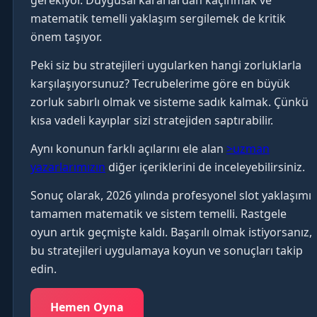
gerekiyor. Duygusal kararlardan kaçınmak ve
matematik temelli yaklaşım sergilemek de kritik
önem taşıyor.
Peki siz bu stratejileri uygularken hangi zorluklarla
karşılaşıyorsunuz? Tecrubelerime göre en büyük
zorluk sabırlı olmak ve sisteme sadık kalmak. Çünkü
kısa vadeli kayıplar sizi stratejiden saptırabilir.
Aynı konunun farklı açılarını ele alan
>uzman
yazarlarımızın
diğer içeriklerini de inceleyebilirsiniz.
Sonuç olarak, 2026 yılında profesyonel slot yaklaşımı
tamamen matematik ve sistem temelli. Rastgele
oyun artık geçmişte kaldı. Başarılı olmak istiyorsanız,
bu stratejileri uygulamaya koyun ve sonuçları takip
edin.
Hemen Oyna