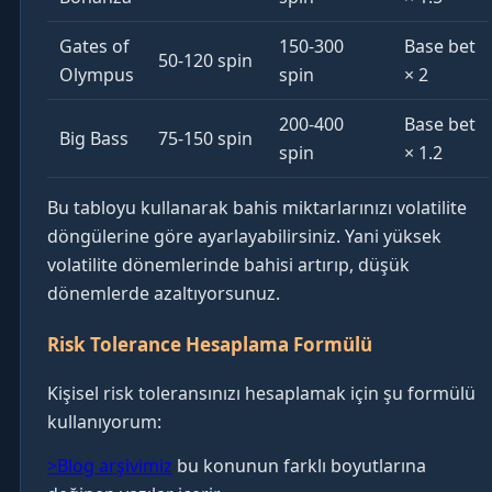
Gates of
150-300
Base bet
50-120 spin
Olympus
spin
× 2
200-400
Base bet
Big Bass
75-150 spin
spin
× 1.2
Bu tabloyu kullanarak bahis miktarlarınızı volatilite
döngülerine göre ayarlayabilirsiniz. Yani yüksek
volatilite dönemlerinde bahisi artırıp, düşük
dönemlerde azaltıyorsunuz.
Risk Tolerance Hesaplama Formülü
Kişisel risk toleransınızı hesaplamak için şu formülü
kullanıyorum:
>Blog arşivimiz
bu konunun farklı boyutlarına