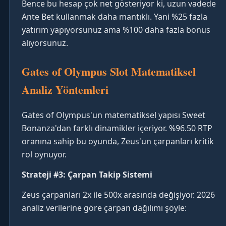
Bence bu hesap çok net gösteriyor ki, uzun vadede
Ante Bet kullanmak daha mantıklı. Yani %25 fazla
yatırım yapıyorsunuz ama %100 daha fazla bonus
alıyorsunuz.
Gates of Olympus Slot Matematiksel
Analiz Yöntemleri
Gates of Olympus'un matematiksel yapısı Sweet
Bonanza'dan farklı dinamikler içeriyor. %96.50 RTP
oranına sahip bu oyunda, Zeus'un çarpanları kritik
rol oynuyor.
Strateji #3: Çarpan Takip Sistemi
Zeus çarpanları 2x ile 500x arasında değişiyor. 2026
analiz verilerine göre çarpan dağılımı şöyle: