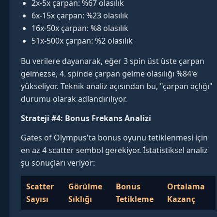
2x-5x çarpan: %67 olasılık
6x-15x çarpan: %23 olasılık
16x-50x çarpan: %8 olasılık
51x-500x çarpan: %2 olasılık
Bu verilere dayanarak, eğer 3 spin üst üste çarpan
gelmezse, 4. spinde çarpan gelme olasılığı %84'e
yükseliyor. Teknik analiz açısından bu, "çarpan açlığı"
durumu olarak adlandırılıyor.
Strateji #4: Bonus Frekans Analizi
Gates of Olympus'ta bonus oyunu tetiklenmesi için
en az 4 scatter sembol gerekiyor. İstatistiksel analiz
şu sonuçları veriyor:
Scatter
Görülme
Bonus
Ortalama
Sayısı
Sıklığı
Tetikleme
Kazanç