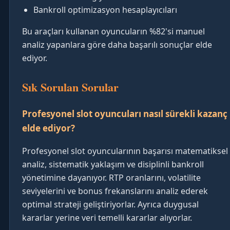
Bankroll optimizasyon hesaplayıcıları
Bu araçları kullanan oyuncuların %82'si manuel
analiz yapanlara göre daha başarılı sonuçlar elde
ediyor.
Sık Sorulan Sorular
Profesyonel slot oyuncuları nasıl sürekli kazanç
elde ediyor?
Profesyonel slot oyuncularının başarısı matematiksel
analiz, sistematik yaklaşım ve disiplinli bankroll
yönetimine dayanıyor. RTP oranlarını, volatilite
seviyelerini ve bonus frekanslarını analiz ederek
optimal strateji geliştiriyorlar. Ayrıca duygusal
kararlar yerine veri temelli kararlar alıyorlar.