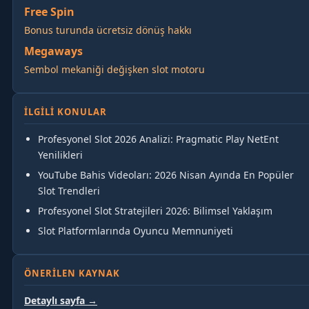
Free Spin
Bonus turunda ücretsiz dönüş hakkı
Megaways
Sembol mekaniği değişken slot motoru
İLGILI KONULAR
Profesyonel Slot 2026 Analizi: Pragmatic Play NetEnt
Yenilikleri
YouTube Bahis Videoları: 2026 Nisan Ayında En Popüler
Slot Trendleri
Profesyonel Slot Stratejileri 2026: Bilimsel Yaklaşım
Slot Platformlarında Oyuncu Memnuniyeti
ÖNERILEN KAYNAK
Detaylı sayfa →