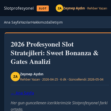
Slotprofesyonel
Zeynep Aydın
· Rehber Yazarı
ZA
SLOT
Ana Sayfa
Yazılar
Hakkımızda
İletişim
2026 Profesyonel Slot
Stratejileri: Sweet Bonanza &
Gates Analizi
Zeynep Aydın
ZA
Rehber Yazarı · 2026-04-25 · 6 dk · Güncellendi: 2026-05-04
← Ana Sayfa
Her gun guncellenen iceriklerimizle Slotprofesyonel farki
ortada.