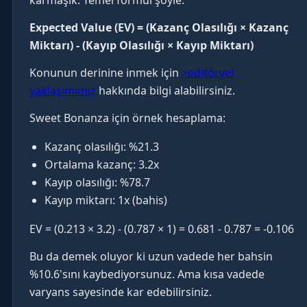
Expected Value (EV) = (Kazanç Olasılığı × Kazanç
Miktarı) - (Kayıp Olasılığı × Kayıp Miktarı)
Konunun derinine inmek için
>editöryel
yaklaşımımız
hakkında bilgi alabilirsiniz.
Sweet Bonanza için örnek hesaplama:
Kazanç olasılığı: %21.3
Ortalama kazanç: 3.2x
Kayıp olasılığı: %78.7
Kayıp miktarı: 1x (bahis)
EV = (0.213 × 3.2) - (0.787 × 1) = 0.681 - 0.787 = -0.106
Bu da demek oluyor ki uzun vadede her bahsin
%10.6'sını kaybediyorsunuz. Ama kısa vadede
varyans sayesinde kar edebilirsiniz.