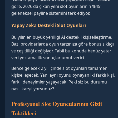
göre, 2026'da çıkan yeni slot oyunlarının %45'i
geleneksel payline sistemini terk ediyor.
Yapay Zeka Destekli Slot Oyunları
Bu yılın en büyük yeniliği AI destekli kişiselleştirme.
Bazı providerlarda oyun tarzınıza göre bonus sıklığı
ve çeşitliliği değişiyor. Tabii bu konuda henüz yeterli
veri yok ama ilk sonuçlar umut verici.
Bence gelecek 2 yıl içinde slot oyunları tamamen
kişiselleşecek. Yani aynı oyunu oynayan iki farklı kişi,
farklı deneyimler yaşayacak. Peki siz bu durumu
nasıl karşılıyorsunuz?
Profesyonel Slot Oyuncularının Gizli
Taktikleri