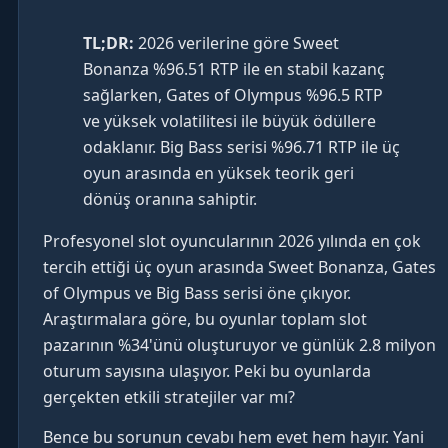
TL;DR:
2026 verilerine göre Sweet
Bonanza %96.51 RTP ile en stabil kazanç
sağlarken, Gates of Olympus %96.5 RTP
ve yüksek volatilitesi ile büyük ödüllere
odaklanır. Big Bass serisi %96.71 RTP ile üç
oyun arasında en yüksek teorik geri
dönüş oranına sahiptir.
Profesyonel slot oyuncularının 2026 yılında en çok
tercih ettiği üç oyun arasında Sweet Bonanza, Gates
of Olympus ve Big Bass serisi öne çıkıyor.
Araştırmalara göre, bu oyunlar toplam slot
pazarının %34'ünü oluşturuyor ve günlük 2.8 milyon
oturum sayısına ulaşıyor. Peki bu oyunlarda
gerçekten etkili stratejiler var mı?
Bence bu sorunun cevabı hem evet hem hayır. Yani