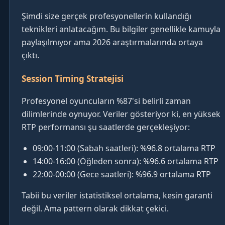
Şimdi size gerçek profesyonellerin kullandığı
teknikleri anlatacağım. Bu bilgiler genellikle kamuyla
paylaşılmıyor ama 2026 araştırmalarında ortaya
çıktı.
Session Timing Stratejisi
Profesyonel oyuncuların %87'si belirli zaman
dilimlerinde oynuyor. Veriler gösteriyor ki, en yüksek
RTP performansı şu saatlerde gerçekleşiyor:
09:00-11:00 (Sabah saatleri): %96.8 ortalama RTP
14:00-16:00 (Öğleden sonra): %96.6 ortalama RTP
22:00-00:00 (Gece saatleri): %96.9 ortalama RTP
Tabii bu veriler istatistiksel ortalama, kesin garanti
değil. Ama pattern olarak dikkat çekici.