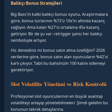
Balıkçı Bonus Stratejileri
Big Bass'in kalbi balıkçı bonus oyunu. Araştırmalara
göre, bonus turlarının %73'ü 10x'in altında kazanç
sağlıyor. Ama kalan %27'si ortalama 45x kazanç
getiriyor. Bir de şu var: retrigger şansı her balıkçı
sembolüyle artıyor.
Hic denediniz mi bonus satın alma özelliğini? 2026
verilerine göre, bonus satın alan oyuncuların %42'si
karlı çıkıyor. Tabii bu bahsinizin 100 katını ödemeyi
gerektiriyor.
Slot Volatilite Yönetimi ve Risk Kontrolü
Profesyonel slot oyuncularının en büyük avantajı
volatiliteyi anlayıp yönetebilmeleri. Şimdi gelelim bu
konunun teknik detaylarına.