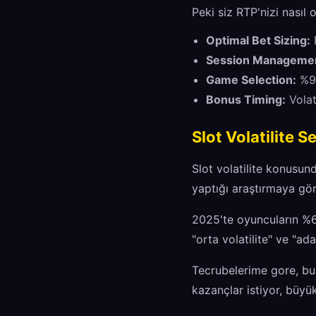
Peki siz RTP'nizi nasıl 
Optimal Bet Sizing:
B
Session Manageme
Game Selection:
%96
Bonus Timing:
Volat
Slot Volatilite 
Slot volatilite konusun
yaptığı araştırmaya gör
2025'te oyuncuların %6
"orta volatilite" ve "ada
Tecrubelerime gore, bu 
kazançlar istiyor, büyü