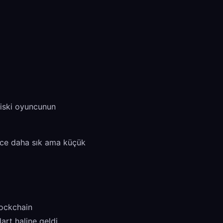
riski oyuncunun
lece daha sık ama küçük
lockchain
art haline geldi.