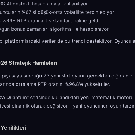
.0:
AI destekli hesaplamalar kullanılıyor
ncuların %67'si düşük-orta volatilite tercih ediyor
:
%96+ RTP oranı artık standart haline geldi
gun bonus zamanları algoritma ile hesaplanıyor
bi platformlardaki veriler de bu trendi destekliyor. Oyuncular
26 Stratejik Hamleleri
l piyasaya sürdüğü 23 yeni slot oyunu gerçekten çığır açıcı. 
arında ortalama RTP oranını %96.8'e yükselttiler.
za Quantum" serisinde kullandıkları yeni matematik motoru 
viyesi dinamik olarak değişiyor - yani oyuncunun oyun tarz
Yenilikleri