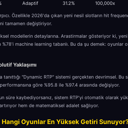
%
Adaptif
31.2%
100,000x
pıcı. Özellikle 2026'da çıkan yeni nesil slotların hit freque
ni tamamen değiştiriyor.
sel modellerin detaylarına. Arastirmalar gösteriyor ki, yeni
ın %78'i machine learning tabanlı. Bu da şu demek: oyunlar o
lutif Yaklaşımı
 tanıttığı "Dynamic RTP" sistemi gerçekten devrimsel. Bu 
 performansına göre %95.8 ile %97.4 arasında değişiyor.
zun süre kaybediyorsanız, sistem RTP'yi otomatik olarak yük
rtırıyor hem de matematiksel adalet sağlıyor.
: Hangi Oyunlar En Yüksek Getiri Sunuyor