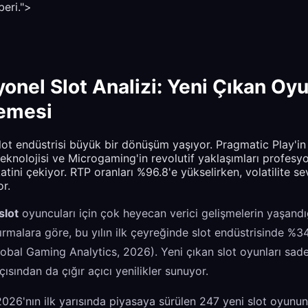
beri.">
onel Slot Analizi: Yeni Çıkan Oyu
lemesi
ot endüstrisi büyük bir dönüşüm yaşıyor. Pragmatic Play'in 
teknolojisi ve Microgaming'in revolutif yaklaşımları profesyo
atini çekiyor. RTP oranları %96.8'e yükselirken, volatilite se
or.
slot
oyuncuları için çok heyecan verici gelişmelerin yaşand
tırmalara göre, bu yılın ilk çeyreğinde slot endüstrisinde %
bal Gaming Analytics, 2026). Yeni çıkan slot oyunları sade
ısından da çığır açıcı yenilikler sunuyor.
2026'nın ilk yarısında piyasaya sürülen 247 yeni slot oyunun