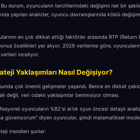
Bu durum, oyuncuların tercihlerindeki değişimi net bir şekild
da yapılan analizler, oyuncu davranışlarında köklü değişi
larının en çok dikkat ettiği faktörler arasında RTP (Return t
 bonus özellikleri yer alıyor. 2026 verilerine göre, oyuncula
erileri inceliyor.
ateji Yaklaşımları Nasıl Değişiyor?
nusunda çok önemli gelişmeler yaşandı. Bence en dikkat çeki
lı değil, veri odaklı yaklaşımlar benimsiyor olması.
fesyonel oyuncuların %82'si artık oyun öncesi detaylı analiz
ma güveniyorum" diyen oyuncular, şimdi matematiksel modelle
eji trendleri şunlar: