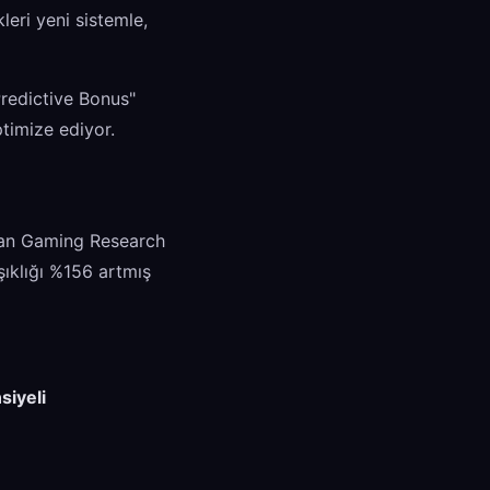
eri yeni sistemle,
Predictive Bonus"
timize ediyor.
ean Gaming Research
şıklığı %156 artmış
siyeli