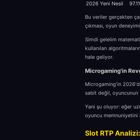
2026 Yeni Nesil
97.1
Bu veriler gerçekten çar
çıkması, oyun deneyimi
Simdi gelelim matematik
kullanılan algoritmalar
hale geliyor.
Microgaming'in Revo
Microgaming'in 2026'da
sabit değil, oyuncunun
Yani şu oluyor: eğer u
oyuncu memnuniyetini a
Slot RTP Analizi