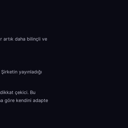
 artık daha bilinçli ve
Şirketin yayınladığı
dikkat çekici. Bu
ına göre kendini adapte