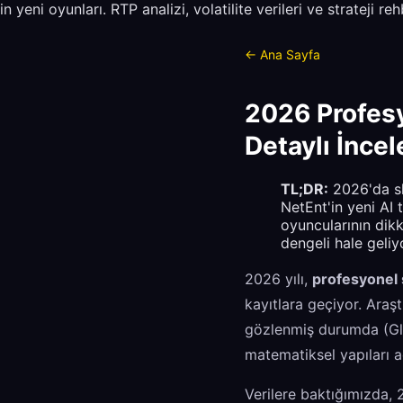
in yeni oyunları. RTP analizi, volatilite verileri ve strateji reh
← Ana Sayfa
2026 Profesy
Detaylı İnce
TL;DR:
2026'da sl
NetEnt'in yeni AI 
oyuncularının dikk
dengeli hale geliy
2026 yılı,
profesyonel 
kayıtlara geçiyor. Araş
gözlenmiş durumda (Glo
matematiksel yapıları aç
Verilere baktığımızda, 