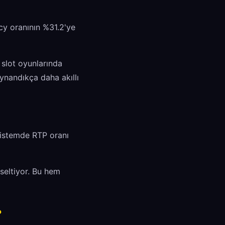
ncy oranının %31.2'ye
 slot oyunlarında
ynandıkça daha akıllı
sistemde RTP oranı
seltiyor. Bu hem
?