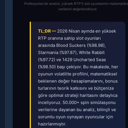
Profesyonel bir analist, yüksek RTP'li slot oyunlarının matematiks
verilerini değerlendiriyor.
TL;DR —
2026 Nisan ayında en yüksek
RTP oranına sahip slot oyunları
arasında Blood Suckers (%98.98),
Starmania (%97.87), White Rabbit
(%97.72) ve 1429 Uncharted Seas
(%98.50) başı çekiyor. Bu makalede, her
oyunun volatilite profilini, matematiksel
beklenen değer hesaplamalarını, bonus
turlarının teorik katkısını ve bütçenize
göre optimal strateji haritasını detaylıca
inceliyoruz. 50.000+ spin simülasyonu
verilerine dayanan bu analiz, bilinçli ve
sorumlu oyun oynayan oyuncular için
hazırlanmıştır.