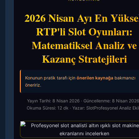
2026 Nisan Ayı En Yüks
RTP'li Slot Oyunları:
Matematiksel Analiz ve
Kazanç Stratejileri
Konunun pratik tarafı için
önerilen kaynağa
bakmanızı
öneririz.
Yayın Tarihi: 8 Nisan 2026 · Güncellenme: 8 Nisan 2026
Okuma Süresi: 12 dk · Yazar: SlotProfesyonel Analiz Eki