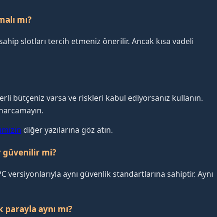
malı mı?
ahip slotları tercih etmeniz önerilir. Ancak kısa vadeli
erli bütçeniz varsa ve riskleri kabul ediyorsanız kullanın.
 harcamayın.
ımızın
diğer yazılarına göz atın.
 güvenilir mi?
 PC versiyonlarıyla aynı güvenlik standartlarına sahiptir. Aynı
 parayla aynı mı?