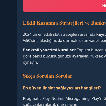
H
Etkili Kazanma Stratejileri ve Bankr
2024'ün en etkili slot stratejileri arasında
kayıp
%50'sine ulaştığınızda durmak, uzun vadeli başa
Bankroll yönetimi kuralları:
Toplam bütçenizi
göre bahis büyüklüğünüzü ayarlayın. Yüksek vo
oynayın.
Sıkça Sorulan Sorular
En güvenilir slot sağlayıcıları hangileri?
Pragmatic Play, NetEnt, Microgaming, Play'n G
sağlayıcıları olarak öne çıkıyor.