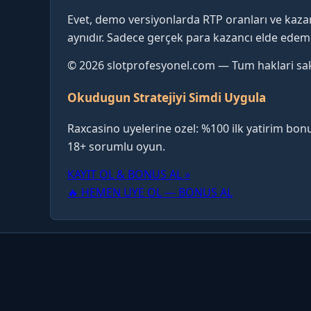
Evet, demo versiyonlarda RTP oranları ve kaz
aynıdır. Sadece gerçek para kazancı elde edem
© 2026 slotprofesyonel.com — Tum haklari sakl
Okudugun Stratejiyi Simdi Uygula
Raxcasino uyelerine ozel: %100 ilk yatirim bonus
18+ sorumlu oyun.
KAYIT OL & BONUS AL »
🔥 HEMEN UYE OL — BONUS AL