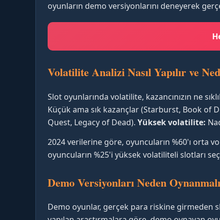
oyunların demo versiyonlarını deneyerek gerç
H
Volatilite Analizi Nasıl Yapılır ve N
Slot oyunlarında volatilite, kazancınızın ne sıkl
Küçük ama sık kazançlar (Starburst, Book of 
Quest, Legacy of Dead).
Yüksek volatilite:
Nad
2024 verilerine göre, oyuncuların %60'ı orta vol
oyuncuların %25'i yüksek volatiliteli slotları seç
Demo Versiyonları Neden Oynanmalı 
Demo oyunlar, gerçek para riskine girmeden s
yapılan araştırmalara göre, demo oynayan oyu