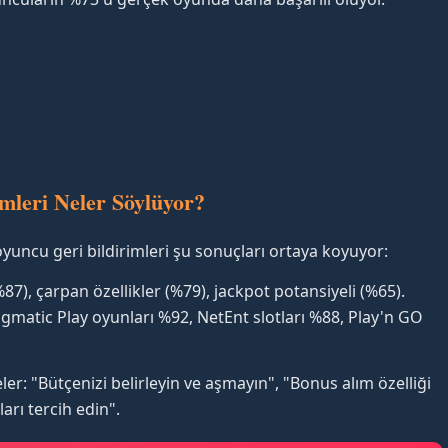
leri Neler Söylüyor?
uncu geri bildirimleri şu sonuçları ortaya koyuyor:
87), çarpan özellikler (%79), jackpot potansiyeli (%65).
gmatic Play oyunları %92, NetEnt slotları %88, Play'n GO
r: "Bütçenizi belirleyin ve aşmayın", "Bonus alım özelliği
ları tercih edin".