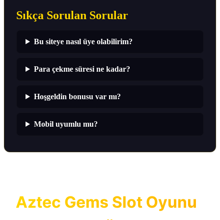
Sıkça Sorulan Sorular
Bu siteye nasıl üye olabilirim?
Para çekme süresi ne kadar?
Hoşgeldin bonusu var mı?
Mobil uyumlu mu?
Aztec Gems Slot Oyunu