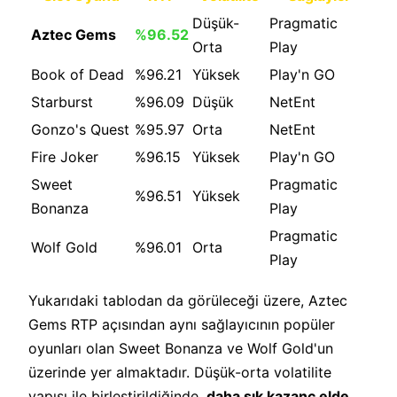
Düşük-
Pragmatic
Aztec Gems
%96.52
Orta
Play
Book of Dead
%96.21
Yüksek
Play'n GO
Starburst
%96.09
Düşük
NetEnt
Gonzo's Quest
%95.97
Orta
NetEnt
Fire Joker
%96.15
Yüksek
Play'n GO
Sweet
Pragmatic
%96.51
Yüksek
Bonanza
Play
Pragmatic
Wolf Gold
%96.01
Orta
Play
Yukarıdaki tablodan da görüleceği üzere, Aztec
Gems RTP açısından aynı sağlayıcının popüler
oyunları olan Sweet Bonanza ve Wolf Gold'un
üzerinde yer almaktadır. Düşük-orta volatilite
yapısı ile birleştirildiğinde,
daha sık kazanç elde