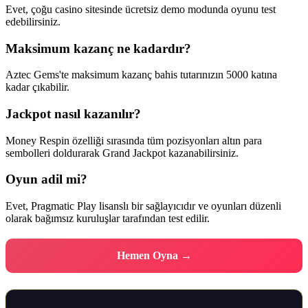
Evet, çoğu casino sitesinde ücretsiz demo modunda oyunu test
edebilirsiniz.
Maksimum kazanç ne kadardır?
Aztec Gems'te maksimum kazanç bahis tutarınızın 5000 katına
kadar çıkabilir.
Jackpot nasıl kazanılır?
Money Respin özelliği sırasında tüm pozisyonları altın para
sembolleri doldurarak Grand Jackpot kazanabilirsiniz.
Oyun adil mi?
Evet, Pragmatic Play lisanslı bir sağlayıcıdır ve oyunları düzenli
olarak bağımsız kuruluşlar tarafından test edilir.
Hemen Oyna →