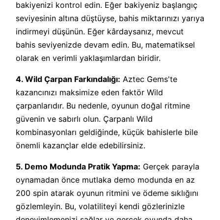
bakiyenizi kontrol edin. Eğer bakiyeniz başlangıç
seviyesinin altına düştüyse, bahis miktarınızı yarıya
indirmeyi düşünün. Eğer kârdaysanız, mevcut
bahis seviyenizde devam edin. Bu, matematiksel
olarak en verimli yaklaşımlardan biridir.
4. Wild Çarpan Farkındalığı:
Aztec Gems'te
kazancınızı maksimize eden faktör Wild
çarpanlarıdır. Bu nedenle, oyunun doğal ritmine
güvenin ve sabırlı olun. Çarpanlı Wild
kombinasyonları geldiğinde, küçük bahislerle bile
önemli kazançlar elde edebilirsiniz.
5. Demo Modunda Pratik Yapma:
Gerçek parayla
oynamadan önce mutlaka demo modunda en az
200 spin atarak oyunun ritmini ve ödeme sıklığını
gözlemleyin. Bu, volatiliteyi kendi gözlerinizle
deneyimlemenizi sağlar ve gerçek oyunda daha