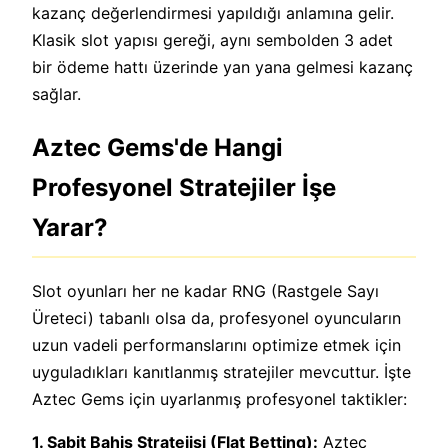
kazanç değerlendirmesi yapıldığı anlamına gelir.
Klasik slot yapısı gereği, aynı sembolden 3 adet
bir ödeme hattı üzerinde yan yana gelmesi kazanç
sağlar.
Aztec Gems'de Hangi
Profesyonel Stratejiler İşe
Yarar?
Slot oyunları her ne kadar RNG (Rastgele Sayı
Üreteci) tabanlı olsa da, profesyonel oyuncuların
uzun vadeli performanslarını optimize etmek için
uyguladıkları kanıtlanmış stratejiler mevcuttur. İşte
Aztec Gems için uyarlanmış profesyonel taktikler:
1. Sabit Bahis Stratejisi (Flat Betting):
Aztec